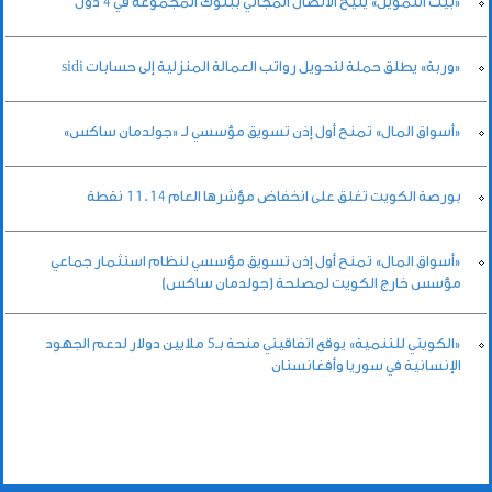
«بيت التمويل» يتيح الاتصال المجاني ببنوك المجموعة في 4 دول
«وربة» يطلق حملة لتحويل رواتب العمالة المنزلية إلى حسابات sidi
«أسواق المال» تمنح أول إذن تسويق مؤسسي لـ «جولدمان ساكس»
بورصة الكويت تغلق على انخفاض مؤشرها العام 11.14 نقطة
«أسواق المال» تمنح أول إذن تسويق مؤسسي لنظام استثمار جماعي
مؤسس خارج الكويت لمصلحة (جولدمان ساكس)
«الكويتي للتنمية» يوقع اتفاقيتي منحة بـ5 ملايين دولار لدعم الجهود
الإنسانية في سوريا وأفغانستان