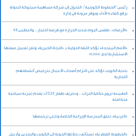
رئيس "الخطوط الكويتية": التحول إلى شركة مساهمة مملوكة للدولة
يرفع كفاءة الأداء ويوفر مرونة في إدارة
«الأرصاد»: طقس اليوم شديد الحرارة مع فرصة للغبار.. والعظمى 48
«الأمم المتحدة» تؤكد الثقة الدولية بـ «النجاة الخيرية» وتقر تفعيل صفتها
الاستشارية لدى ecosoc
بلدية الكويت تؤكد على التزام أصحاب الأعمال بترخيص أنشطتهم
التجارية
الطبيعة تروي حكاية التراث.. و«خريف ظفار 2026» يقدم تجربة سياحية
متكاملة
«التربية» تغلق المدرسة الإيرانية الخاصة وتلغي ترخيصها
«الخطوط القطرية» تستأنف رحلاتها الجوية إلى الكويت والبحرين وأربيل