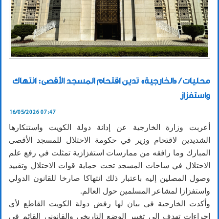
محليات / «الخارجية» تدين اقتحام المسجد الأقصى: انتهاك
واستفزاز
16/05/2026 07:47
أعربت وزارة الخارجية عن إدانة دولة الكويت واستنكارها
الشديدين لاقتحام وزير في حكومة الاحتلال للمسجد الأقصى
المبارك وما رافقه من ممارسات استفزازية تمثلت في رفع علم
الاحتلال في ساحات المسجد تحت حماية قوات الاحتلال وتقييد
وصول المصلين إليه باعتبار ذلك انتهاكا صارخا للقانون الدولي
واستفزازا لمشاعر المسلمين حول العالم.
وأكدت الخارجية في بيان لها رفض دولة الكويت القاطع لأي
إجراءات تهدف إلى تغيير الوضع التاريخي والقانوني القائم في