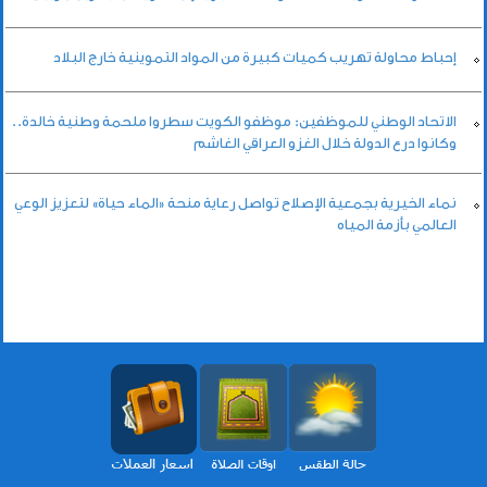
إحباط محاولة تهريب كميات كبيرة من المواد التموينية خارج البلاد
الاتحاد الوطني للموظفين: موظفو الكويت سطروا ملحمة وطنية خالدة..
وكانوا درع الدولة خلال الغزو العراقي الغاشم
نماء الخيرية بجمعية الإصلاح تواصل رعاية منحة «الماء حياة» لتعزيز الوعي
العالمي بأزمة المياه