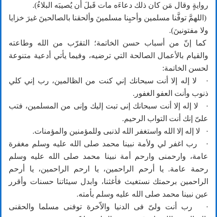
روايةٍ وقال مَن كان ذلك دعاءَه مات قَبلَ أن يُصيبَه البلاءُ).
(اللهمَّ توفَّنا مسلمين وأحيِنا مسلمينَ وألحقنا بالصالحينَ غيرَ خزايا
ولا مفتونينَ).
كما إنّ من أسباب حسن الخاتمة؛ التقرّب من الله وطاعته
والقيام بالأعمال الصالحة التي ترضيه، وفيما يأتي أدعية متنوعة
لحسن الخاتمة:
· لا إله إلا أنت سبحانك إني كنت من الظالمين، رب إني كلي
ذنوب وأنت العفو الغفور.
· لا إله إلا أنت سبحانك إنى تبت إليك وإنى من المسلمين، فتب
علىّ إنك أنت التواب الرحيم.
· لا إله إلا الله واستغفر الله لذنبى وللمؤمنين والمؤمنات.
· رب اغفر لي ولأمة نبينا محمد صلى الله عليه وسلم مغفرة
عامة، وارحمنى وارحم أمة نبينا محمد صلى الله عليه وسلم
رحمة عامة. يا أرحم الراحمين، يا ارحم الراحمين، يا أرحم
الراحمين برحمتك نستغيث فأغثنا، وابدل سيئاتنا حسنات وأقرر
عين نبينا محمد صلى الله عليه وسلم بأمته.
· رب أنت ولىّ فى الدنيا والاّخرة توفنى مسلما والحقنى