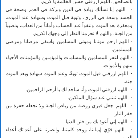
بالصالحين. اللهم ارزقني حسن الخاتمة يا كريم.
· اللهم إنا نسألك زيادة في الدين وبركة في العمر وصحة في
الجسد وسعة في الرزق، وتوبة قبل الموت وشهادة عند الموت،
ومغفرة بعد الموت وعفواً عند الحساب وأماناً من العذاب، ونصيباً
من الجنة، واللهم لا تحرمنا النظر إلى وجهك الكريم.
· اللهم ارحم موتانا وموتى المسلمين واشفي مرضانا ومرضى
المسلمين.
· اللهم اغفر للمسلمين والمسلمات والمؤمنين والمؤمنات الأحياء
منهم والأموات.
• اللهم ارزقني قبل الموت توبةً، وعند الموت شهادة وبعد الموت
جنة.
· اللهم ارزقني الموت وأنا ساجد لك يا أرحم الراحمين.
· اللهم ثبتني عند سؤال الملكين.
· اللهم اجعل قبري روضة من رياض الجنة ولا تجعله حفرة من
حفر النار.
· اللهم إني أعوذ بك من فتن الدنيا.
· اللهم قوّي إيماننا، ووحد كلمتنا، وانصرنا على أعدائك أعداء
الدين.