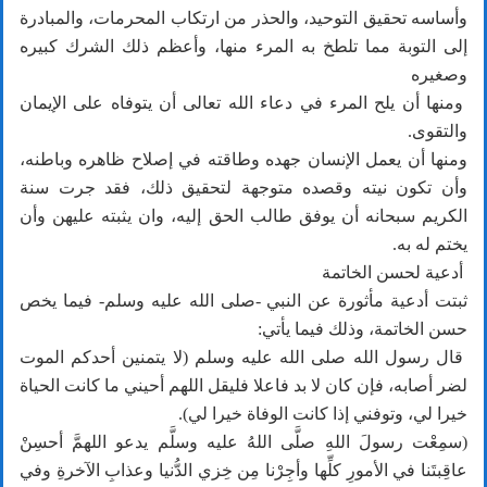
وأساسه تحقيق التوحيد، والحذر من ارتكاب المحرمات، والمبادرة
إلى التوبة مما تلطخ به المرء منها، وأعظم ذلك الشرك كبيره
وصغيره
ومنها أن يلح المرء في دعاء الله تعالى أن يتوفاه على الإيمان
والتقوى.
ومنها أن يعمل الإنسان جهده وطاقته في إصلاح ظاهره وباطنه،
وأن تكون نيته وقصده متوجهة لتحقيق ذلك، فقد جرت سنة
الكريم سبحانه أن يوفق طالب الحق إليه، وان يثبته عليهن وأن
يختم له به.
أدعية لحسن الخاتمة
ثبتت أدعية مأثورة عن النبي -صلى الله عليه وسلم- فيما يخص
حسن الخاتمة، وذلك فيما يأتي:
قال رسول الله صلى الله عليه وسلم (لا يتمنين أحدكم الموت
لضر أصابه، فإن كان لا بد فاعلا فليقل اللهم أحيني ما كانت الحياة
خيرا لي، وتوفني إذا كانت الوفاة خيرا لي).
(سمِعْت رسولَ اللهِ صلَّى اللهُ عليه وسلَّم يدعو اللهمَّ أحسِنْ
عاقِبتَنا في الأمورِ كلِّها وأجِرْنا مِن خِزي الدُّنيا وعذابِ الآخرةِ وفي