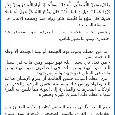
وقَالَ رَسُولُ اللَّهِ صَلَّى اللَّهُ عَلَيْهِ وَسَلَّمَ (إِذَا أَرَادَ اللَّهُ عَزَّ وَجَلَّ بِعَبْدٍ
خَيْرًا عَسَلَهُ) قِيلَ وَمَا عَسَلُهُ؟ قَالَ (يَفْتَحُ اللَّهُ عَزَّ وَجَلَّ لَهُ عَمَلًا
صَالِحًا قَبْلَ مَوْتِهِ ثُمَّ يَقْبِضُهُ عَلَيْهِ) رواه أحمد وصححه الألباني في
“السلسلة الصحيحة
ولحسن الخاتمة علامات، منها ما يعرفه العبد المحتضر عند
احتضاره، ومنها ما يظهر للناس.
- ما من مسلم يموت يوم الجمعة أو ليلة الجمعة إلا وقاه
الله فتنة القبر
- من قتل في سبيل الله فهو شهيد ومن مات في سبيل
الله فهو شهيد ومن مات في الطاعون فهو شهيد ومن
مات في البطن فهو شهيد والغريق شهيد
- من أعظم اسباب حسن الخاتمة أن يلزم الإنسان طاعة
الله وتقواه ورأس ذلك وأساسه تحقيق التوحيد والحذر من
ارتكاب المحرمات والمبادرة إلى التوبة مما تلطخ به المرء
منها وأعظم ذلك الشرك كبيره وصغيره
جمع الشيخ الألباني رحمه الله في كتابه ( أحكام الجنائز) هذه
العلامات من القرآن والسنة الصحيحة ، فوجدها تسع عشرة