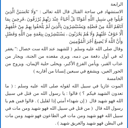
الرابعة
الاستشهاد في ساحة القتال قال الله تعالى : “وَلَا تَحْسَبَنَّ الَّذِينَ
قُتِلُوا فِي سَبِيلِ اللَّهِ أَمْوَاتًا بَلْ أَحْيَاءٌ عِنْدَ رَبِّهِمْ يُرْزَقُونَ ،فَرِحِينَ بِمَا
آتَاهُمُ اللَّهُ مِنْ فَضْلِهِ وَيَسْتَبْشِرُونَ بِالَّذِينَ لَمْ يَلْحَقُوا بِهِمْ مِنْ خَلْفِهِمْ
أَلَّا خَوْفٌ عَلَيْهِمْ وَلَا هُمْ يَحْزَنُونَ ، يَسْتَبْشِرُونَ بِنِعْمَةٍ مِنَ اللَّهِ وَفَضْلٍ
وَأَنَّ اللَّهَ لَا يُضِيعُ أَجْرَ الْمُؤْمِنِينَ
وقال صلى الله عليه وسلم ( للشهيد عند الله ست خصال :” يغفر
له في أول دفعة من دمه، ويرى مقعده من الجنة، ويجار من
عذاب القبر، ويأمن الفزع الأكبر، ويحلى حلية الإيمان، ويزوج من
الحور العين، ويشفع في سبعين إنسانا من أقاربه )
الخامسة
الموت غازيا في سبيل الله لقوله صلى الله عليه وسلم : ( ما
تعدون الشهيد فيكم ؟ ) قالوا : يا رسول الله من قتل في سبيل
الله فهو شهيد قال ( إن شهداء أمتي إذا لقليل ) . قالوا فمن هم يا
رسول الله قال ( من قتل في سبيل الله فهو شهيد ومن مات في
سبيل الله فهو شهيد ومن مات في الطاعون فهو شهيد ومن مات
في البطن فهو شهيد والغريق شهيد ) .