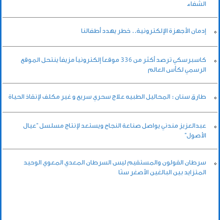
الشفاء
إدمان الأجهزة الإلكترونية.. خطر يهدد أطفالنا
كاسبرسكي ترصد أكثر من 336 موقعاً إلكترونياً مزيفاً ينتحل الموقع
الرسمي لكأس العالم
طارق سنان : المحاليل الطبيه علاج سحري سريع و غير مكلف لإنقاذ الحياة
عبدالعزيز مندني يواصل صناعة النجاح ويستعد لإنتاج مسلسل “عيال
الأصول”
سرطان القولون والمستقيم ليس السرطان المعدي المعوي الوحيد
المتزايد بين البالغين الأصغر سنًا