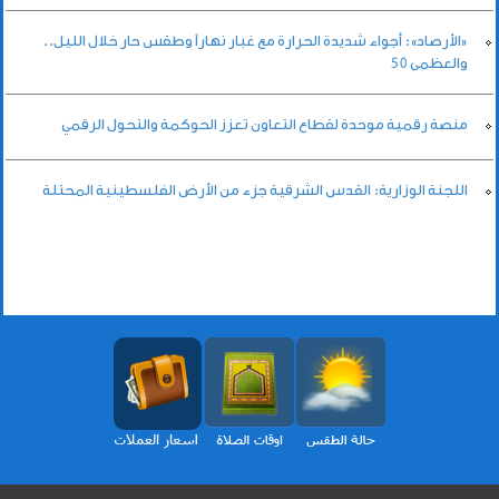
«الأرصاد»: أجواء شديدة الحرارة مع غبار نهاراً وطقس حار خلال الليل..
والعظمى 50
منصة رقمية موحدة لقطاع التعاون تعزز الحوكمة والتحول الرقمي
اللجنة الوزارية: القدس الشرقية جزء من الأرض الفلسطينية المحتلة