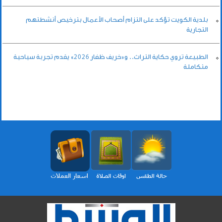
بلدية الكويت تؤكد على التزام أصحاب الأعمال بترخيص أنشطتهم
التجارية
الطبيعة تروي حكاية التراث.. و«خريف ظفار 2026» يقدم تجربة سياحية
متكاملة