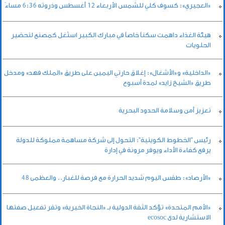
«العجيري»: كسوف كلي للشمس الأربعاء 12 أغسطس وذروته 6:36 مساءً
هيئة الغذاء داهمت سكناً خاصاً في مبارك الكبير استُغل كمصنع لتحضير
الحلويات
«الداخلية» و«الأشغال»: إغلاق حارتي اليمين على طريق «الملك فهد» ومدخل
طريق «الشيخ زايد» لمدة أسبوع
تعزيز أمن وسلامة الحدود البحرية
رئيس "الخطوط الكويتية": التحول إلى شركة مساهمة مملوكة للدولة
يرفع كفاءة الأداء ويوفر مرونة في إدارة
«الأرصاد»: طقس اليوم شديد الحرارة مع فرصة للغبار.. والعظمى 48
«الأمم المتحدة» تؤكد الثقة الدولية بـ «النجاة الخيرية» وتقر تفعيل صفتها
الاستشارية لدى ecosoc