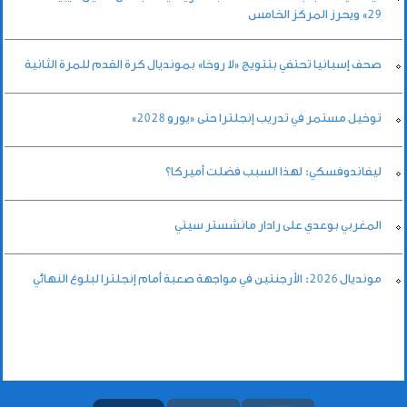
29» ويحرز المركز الخامس
صحف إسبانيا تحتفي بتتويج «لا روخا» بمونديال كرة القدم للمرة الثانية
توخيل مستمر في تدريب إنجلترا حتى «يورو 2028»
ليفاندوفسكي: لهذا السبب فضلت أميركا؟
المغربي بوعدي على رادار مانشستر سيتي
مونديال 2026: الأرجنتين في مواجهة صعبة أمام إنجلترا لبلوغ النهائي