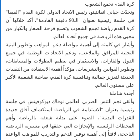
كرة القدم تجمع الشعوب
وتحدّث جياني انفانتينو، رئيس الاتحاد الدولي لكرة القدم "الفيفا"
في جلسة رئيسية بعنوان "الـ90 دقيقة القادمة"، أكد خلالها أن
كرة القدم رياضة تجمع الشعوب وتصنع فرحة الصغار والكبار من
محبي هذه الرياضة في جميع أنحاء العالم.
وأشار في كلمته إلى أهمية مواصلة دعم المواهب وتطوير البنية
التحتية للمرافق والملاعب، ودعم الاتحادات الوطنية في جميع
الدول والقارات، والاستثمار في تنظيم البطولات والمسابقات،
وتطوير القوانين والتشريعات، مؤكداً أهمية الاستفادة من التقنيات
الحديثة لتعزيز جمالية وتنافسية كرة القدم، صاحبة الشعبية الأكبر
على مستوى العالم.
أجندة شاملة
وألقى نجم التنس الصربي العالمي نوفاك ديوكوفيتش في جلسة
رئيسية بعنوان "الاستدامة في الرياضة: استكشاف آفاق جديدة
للقدرات البدنية"، الضوء على بداية شغفه بالرياضة وأهم
المحطات الرئيسية والإنجازات التي حققها في مسيرته الرياضية
الناجحة، لافتاً إلى أهمية توفير الدعم والتدريب للمواهب الواعدة