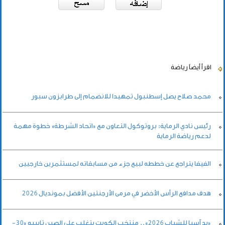
اقرأ أيضاً
رياضة
محمد صلاح يصل إسطنبول تمهيدا للانضمام إلى طرابزون سبور
رئيس نادي الرماية: بروتوكول التعاون مع «اتحاد الشرطة» خطوة مهمة
لدعم رياضة الرماية
الفيفا يتراجع عن خططه لبيع جزء من مسابقاته لمستثمرين خارجيين
هدف مدافع الرأس الأخضر في مرمى الأرجنتين الأفضل بمونديال 2026
«يد آسيا للشباب 2026».. منتخب الكويت يتغلب على الصين تايبيه «30-