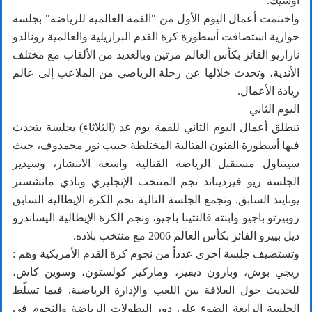
أوسيك.
واختتمت أعمال اليوم الأول من "القمة العالمية للرياضة" بجلسة
حوارية استضافت أسطورة كرة القدم البرازيلية والعالمية رونالدو
نازاريو الفائز بكأس العالم مرتين وبالعديد من الألقاب مع مختلف
الأندية، وتحدث خلالها عن رحلة الرياضي من الملاعب إلى عالم
ريادة الأعمال.
اليوم الثاني
تنطلق أعمال اليوم الثاني للقمة يوم غد (الثلاثاء) بجلسة يتحدث
فيها أسطورة الفنون القتالية المختلطة حبيب نور محمدوف، حيث
سيتناول مستقبل الرياضة القتالية واسعة الانتشار، وسيدير
الجلسة ريو فيرديناند نجم المنتخب الإنجليزي ونادي مانشستر
يونايتد السابق. وتجمع الجلسة التالية نجم الكرة الإيطالية السابق
روبيرتو باجيو وابنته فالنتينا باجيو، ونجم الكرة الإيطالية اليساندرو
ديل بييرو الفائز بكأس العالم 2006 مع منتخب بلاده.
وتستضيف جلسة أخرى عدداً من نجوم كرة القدم الأمريكية وهم :
ريجي بوش، وبارون ديفيز، وماركيز كولستون، وسوين كاش،
للحديث حول العلاقة بين اللعب والإدارة الرياضية. فيما تسلّط
الجلسة الرابعة الضوء على دور البطولات الرياضة والنجوم في