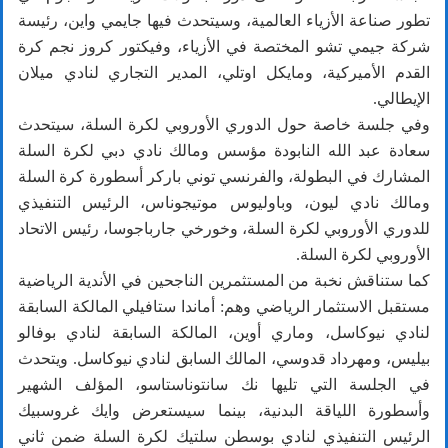
تطور صناعة الأزياء العالمية، وسيتحدث فيها جايمي واين، رئيسة
شركة جيمي تشو المختصة في الأزياء، وفيكتور كروز نجم كرة
القدم الأميركية، ومايكل اوتلي، المدير التجاري لنادي ميلان
الإيطالي.
وفي جلسة خاصة حول الدوري الأوروبي لكرة السلة، سيتحدث
سعادة عبد الله النابودة مؤسس ومالك نادي دبي لكرة السلة
المشارك في البطولة، والفرنسي توني باركر أسطورة كرة السلة
ومالك نادي ليون، وباوليوس موتيجوناس، الرئيس التنفيذي
للدوري الأوروبي لكرة السلة، وخورخي جارباجوسا، رئيس الاتحاد
الأوروبي لكرة السلة.
كما ستناقش نخبة من المستثمرين الناجحين في الأندية الرياضية
مستقبل الاستثمار الرياضي وهم: أماندا ستافيلي المالكة السابقة
لنادي نيوكاسل، وماري أوين، المالكة السابقة لنادي بوفالو
بيليس، ومهرداد قدوسي، المالك السابق لنادي نيوكاسل. ويتحدث
في الجلسة التي تليها نك سانتوناستاسو، المؤلف الشهير
وأسطورة اللياقة البدنية، بينما سيستعرض وايك غروسبيك
الرئيس التنفيذي لنادي بوسطن سلتيك لكرة السلة ضمن ثاني