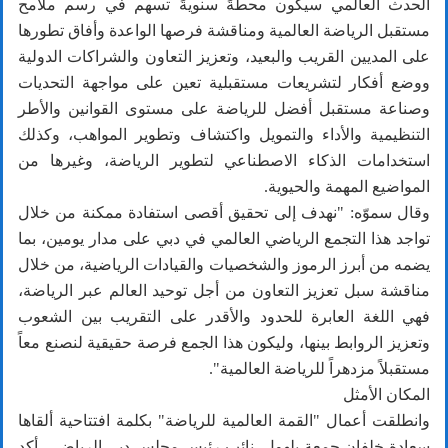
الحدث العالمي سيكون محطةً سنويةً تسهم في رسم ملامح
مستقبل الرياضة العالمية ومناقشة فرصها الواعدة وأفاق تطورها
على المديين القريب والبعيد، وتعزيز التعاون والشراكات الدولية
ووضع أفكار لتشريعات مستقبلية تعين على مواجهة التحديات
وصناعة مستقبل أفضل للرياضة على مستوى القوانين والأطر
التنظيمية والأداء والتمويل واكتشاف وتطوير المواهب، وكذلك
استخدامات الذكاء الاصطناعي لتطوير الرياضة، وغيرها من
المواضيع المهمة والحيوية.
وقال سموّه: "نهدف إلى تحقيق أقصى استفادة ممكنة من خلال
تواجد هذا التجمع الرياضي العالمي في دبي على مدار يومين، بما
يضمه من أبرز الرموز والشخصيات والقيادات الرياضية، من خلال
مناقشة سبل تعزيز التعاون من أجل توحيد العالم عبر الرياضة،
فهي اللغة العابرة للحدود والأقدر على التقريب بين الشعوب
وتعزيز الروابط بينها، وليكون هذا الجمع فرصة حقيقية لنصنع معاً
مستقبلاً مزدهراً للرياضة العالمية".
المكان الأمثل
وانطلقت أعمال "القمة العالمية للرياضة" بكلمة افتتاحية ألقاها
سعادة خلفان جمعة بلهول، نائب رئيس مجلس دبي الرياضي، أكد