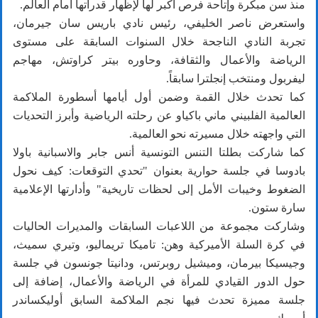
منذ سن مبكرة وإتاحة فرص أكبر لها لإظهار قدراتها أمام العالم.
واستعرض ناصر الخليفي، رئيس نادي باريس سان جيرمان،
تجربة النادي الناجحة خلال السنوات السابقة على مستوى
الرياضة والأعمال والثقافة، وحاوره بيتر كراوتش، مهاجم
ليفربول ومنتخب إنجلترا سابقاً.
كما تحدث خلال القمة وضمن أول أيامها أسطورة الملاكمة
العالمية الفلبيني ماني باكياو عن رحلته الرياضية وأبرز التحديات
التي واجهته خلال مسيرته نحو العالمية.
كما شاركت بطلتا التنس التونسية أنس جابر والاسبانية باولا
بادوسا في جلسة حوارية بعنوان "تحدي التوقعات: كيف نحول
الضغوط وخيبات الأمل إلى لحظات تاريخية" وأدارتها الإعلامية
سارة ستون.
وشاركت مجموعة من اللاعبات السابقات والمديرات الحاليات
في كرة السلة الأميركية وهن: تاميكا تريماليو، وتيري سميث،
وجيسيكا بيرمان، وميشيل روبرتس، ودانيتا جونسون في جلسة
حول الدور القيادي للمرأة في الرياضة والأعمال، إضافة إلى
جلسة مميزة تحدث فيها نجم الملاكمة السابق أوليكساندر