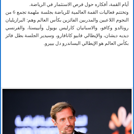
أيام القمة، أفكاره حول فرص الاستثمار في الرياضة.
وتختتم فعاليات القمة العالمية للرياضة بجلسة ملهمة تجمع 6 من
النجوم اللاعبين والمدربين الفائزين بكأس العالم وهم: البرازيليان
رونالدو وكافو، والاسبانيان كارليس بويول وأنييستا، والفرنسي
ديديه ديشان، والإيطالي فابيو كانافارو، وسيدير الجلسة بطل فائز
بكأس العالم هو الإيطالي اليساندرو دل بييرو.