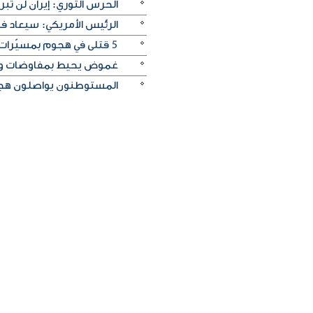
الحرس الثوري: إيران لن تبر
الرئيس الأمريكي: سيعاد ف
5 قتلى في هجوم بمسيّرات على منطقة صناعية قرب موسكو
غموض يحيط بمفاوضات و
المستوطنون يواصلون هج