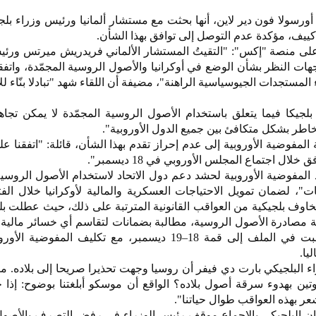
أورسولا فون دير لاين، أنها بحثت مع مستشار ألمانيا ورئيس وزراء بلج
ييف، مؤكدة عدم التوصل إلى توافق بهذا الشأن.
لى منصة "إكس": "التقيتُ المستشار الألماني فريدريش ميرتس ورئيس
هات النظر بشأن الوضع في أوكرانيا والأصول الروسية المجمّدة، واتفق
لمستجدات الجيوسياسية الراهنة"، مضيفة أن اللقاء شهد "تبادلا بنّاء لل
جيكا فيما يتعلق باستخدام الأصول الروسية المجمّدة لا يمكن تجاه
خاطر بشكل متكافئ بين جميع الدول الأوروبية".
مفوضية الأوروبية إلى عدم إحراز تقدم بهذا الشأن، قائلة: "اتفقنا ع
ل اجتماع المجلس الأوروبي في 18 ديسمبر".
 المفوضية الأوروبية لحشد دعم دول الاتحاد لاستخدام الأصول الروسي
ه بمخاوف بلجيكية من العواقب القانونية المترتبة على ذلك، حيث عطلت بل
ية في 23 أكتوبر خطة مصادرة الأصول الروسية، مطالبة بضمانات لتقاسم أي خسائر مالي
الأعضاء، وبناء على ذلك، أجّل البت في الملف إلى قمة 18–19 ديسمبر، مع تكليف المف
يا.
 البلجيكي بارت دي فيفر أن روسيا وجهت تحذيرا صريحا إلى بلاده. م
وتين بهدوء سرقة أصول بلاده؟ الواقع أن موسكو أبلغتنا بوضوح: إذا
ر بهذه العواقب طوال حياتنا".
مان البلجيكي بالإجماع موقف رئيس الوزراء في رفض التصرف بالأصول