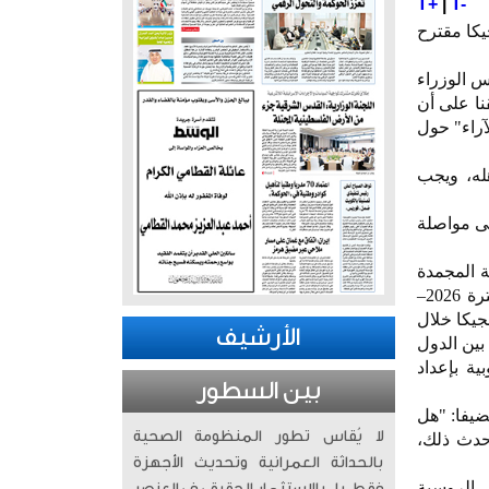
T+
|
T-
يكا مقترح
 الوزراء
نا على أن
آراء" حول
له، ويجب
لى مواصلة
ة المجمدة
تحت ما يسمى بـ"قرض التعويضات"، لضمان تمويل الاحتياجات العسكرية والمالية لأوكرانيا خلال الفترة 2026–
جيكا خلال
الأرشيف
ة بين الدول
وضية الأوروبية بإعداد
بين السطور
ضيفا: "هل
لا يُقاس تطور المنظومة الصحية
 حدث ذلك،
بالحداثة العمرانية وتحديث الأجهزة
 الروسية