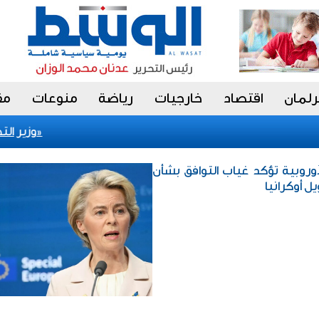
رلمان
اقتصاد
خارجيات
رياضة
منوعات
مق
اعتماد 70 مدرباً وطنياً لتأهيل كوادر وطنية في «الحوكمة»
وزير التجار
وروبية تؤكد غياب التوافق بشأن
ل أوكرانيا