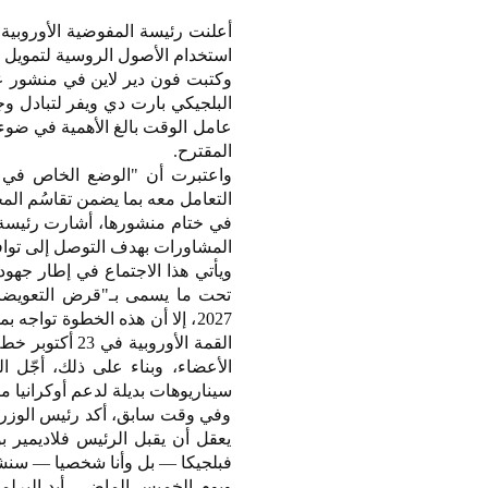
أعلنت رئيسة المفوضية الأوروبية 
استخدام الأصول الروسية لتمويل ك
وكتبت فون دير لاين في منشور ع
البلجيكي بارت دي ويفر لتبادل وج
عامل الوقت بالغ الأهمية في ضوء ا
المقترح.
واعتبرت أن "الوضع الخاص في بل
التعامل معه بما يضمن تقاسُم الم
في ختام منشورها، أشارت رئيسة ال
المشاورات بهدف التوصل إلى توافق خلا
ويأتي هذا الاجتماع في إطار جهود
2027، إلا أن هذه الخطوة تواج
القمة الأوروب
سيناريوهات بديلة لدعم أوكرانيا مال
وفي وقت سابق، أكد رئيس الوزراء
يعقل أن يقبل الرئيس فلاديمير ب
فبلجيكا — بل وأنا شخصيا — سنشع
ويوم الخميس الماضي، أيد البرل