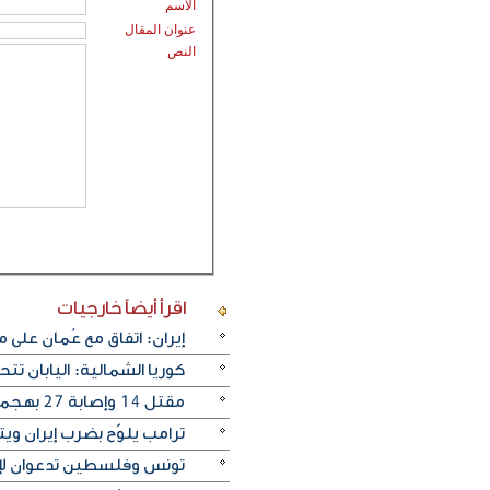
الاسم
عنوان المقال
النص
اقرأ أيضاً
خارجيات
إيران: اتفاق مع عُمان على
كوريا الشمالية: اليابان ت
مقتل 14 وإصابة ‌27 بهجمات روسية على كييف
ترامب يلوّح بضرب إيران ويترق
تونس وفلسطين تدعوان لإنه