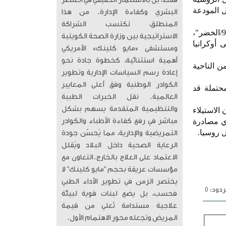
فقط، بل بالاستثمار الحقيقي في العنصر
ل المودعة
البشري وكفاءة الإدارة. من هذا
المنطلق، تكتسب الشراكة
وفي سياق متصل رفض البرلمان الألماني بأغلبية ساحقة مشروع قرار تقدمت به كتلة "التحالف 90/الخضر"،
الاستراتيجية بين وزارة الصحة الكويتية
أوكرانيا
ومستشفى «مايو كلينك» الأمريكي
أهمية استثنائية، كخطوة جادة نحو
ن الناحية
إعادة رسم السياسات الإدارية وتطوير
الكوادر الوطنية وفق أعلى المعايير
محتملة قد
العالمية. ​ نقل الخبرات الطبية
والتنظيمية المتقدمة يسهم بشكل
الاستيلاء
ي مصادرة
مباشر في رفع كفاءة الأطباء والكوادر
ل روسيا.
التمريضية والإدارية، مما يُحسّن جودة
الرعاية الصحية داخل البلاد ويُقلل
الاعتماد على العلاج بالخارج. ​التعاون مع
مؤسسات عريقة بحجم “مايو كلينك” لا
يختصر الزمن في تطوير الأداء الطبي
دود: 0
فحسب، بل يضع لبنات قوية لبيئة
علاجية مستدامة تُعلي من قيمة
المريض وتجعله محور الاهتمام الأول.