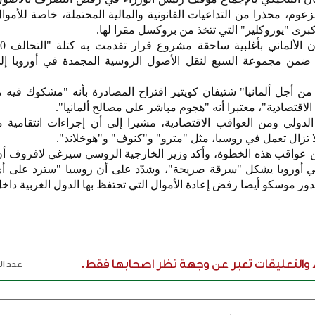
زعوم، محذرا من التداعيات القانونية والمالية المحتملة، خاصة للأموا
كبرى "يوروكلير" التي تتخذ من بروكسل مقرا لها.
ل ضمن مجموعة السبع لنقل الأصول الروسية المجمدة في أوروبا إلى 
 أجل ألمانيا" شتيفان كويتير اقتراح المصادرة بأنه "مشكوك فيه م
 الاقتصادية"، معتبرا أنه "هجوم مباشر على مصالح ألمانيا".
الدولي ومن العواقب الاقتصادية، مشيرا إلى أن إجراءات انتقامية 
ا تزال تعمل في روسيا، مثل "مترو" و"كنوف" و"هوخلاند".
 عواقب هذه الخطوة، وأكد وزير الخارجية الروسي سيرغي لافروف أن 
في أوروبا يشكل "سرقة صريحة"، وشدّد على أن روسيا "سترد على أ
ر موسكو أيضا رفض إعادة الأموال التي تحتفظ بها الدول الغربية داخ
ء والتعليقات تعبر عن وجهة نظر اصحابها فقط.
عدد الر