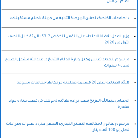
العام المقبل
«الجامعات الخاصة» تدشّن المرحلة الثانية من حملة «اصنع مستقبلك»
وزير العدل: قضايا الاعتداء على النفس تنخفض 53.2 بالمئة خلال النصف
الأول من 2026
مرسوم بتجديد تعيين وكيل وزارة الدفاع الشيخ د. عبدالله مشعل الصباح
لمدة 4 سنوات
هيئة الصناعة تغلق 20 قسيمة صناعية لارتكابها مخالفات متنوعة
المحامي عبدالله الفريح يحقق براءة نهائية لموكله في قضية حيازة مواد
مخدرة
مرسوم بقانون لمكافحة التستر التجاري: الحبس حتى 3 سنوات وغرامات
تصل إلى 100 ألف دينار