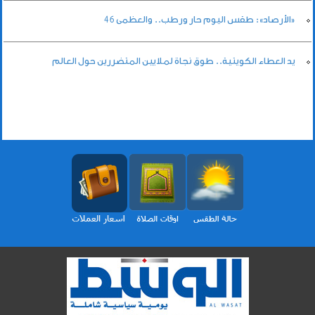
«الأرصاد»: طقس اليوم حار ورطب.. والعظمى 46
يد العطاء الكويتية.. طوق نجاة لملايين المتضررين حول العالم