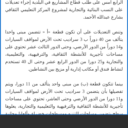
الرابع امس على طلب قطاع المشاريع في البلدية إجراء تعديلات
على النسب البنائية والتجارية لمشروع المركز التعليمي الثقافي
بشارع عبدالله الأحمد.
وتنص التعديلات على أن تكون قطعة «أ « تتضمن مبنى واحدا
يتألف من 40 دوراً ب 3 سراديب تحت الأرض لمواقف السيارات
و14 دوراً من الدور الأرضي، وحتى الدور الثالث عشر تحتوي على
مساحات تأجيرية للأنشطة الثقافية، والترفيهية، والتعليمية،
والتجارية و25 دورا من الدور الرابع عشر وحتى ال 40 تستخدم
لنشاط فندق أو مكاتب إدارية أو مزيج بين النشاطين.
بينما تتكون قطعة (ب) من مبنى واحد يتألف من 11 دورا، ويتم
تفصيلها بأن يتضمن 3 سراديب تحت الأرض لمواقف السيارات
و11 دورا من الدور الأرضي وحتى العاشر، تحتوي على مساحات
تأجيرية للأنشطة الثقافية والترفيهية والتعليمية والتجارية، يعلوها
سطح يتضمن مساحات للتنزه ومسطحات خضراء وألعابا مجانية
للأطفال، وقطعة (ج) تتضمن مبنى واحداً، مواقف عامة للسيارات