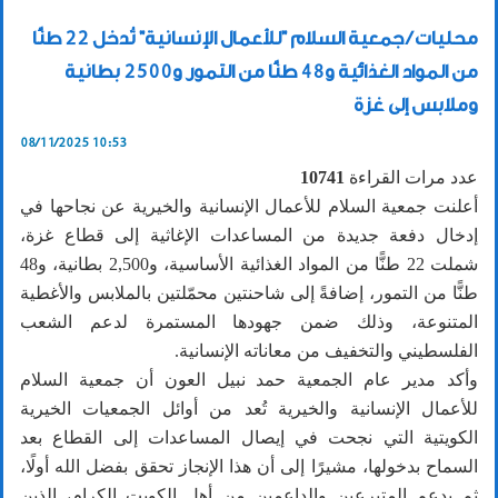
محليات / جمعية السلام "للأعمال الإنسانية" تُدخل 22 طنًّا
من المواد الغذائية و48 طنًّا من التمور و2500 بطانية
وملابس إلى غزة
08/11/2025 10:53
عدد مرات القراءة
10741
أعلنت جمعية السلام للأعمال الإنسانية والخيرية عن نجاحها في
إدخال دفعة جديدة من المساعدات الإغاثية إلى قطاع غزة،
شملت 22 طنًّا من المواد الغذائية الأساسية، و2,500 بطانية، و48
طنًّا من التمور، إضافةً إلى شاحنتين محمّلتين بالملابس والأغطية
المتنوعة، وذلك ضمن جهودها المستمرة لدعم الشعب
الفلسطيني والتخفيف من معاناته الإنسانية.
وأكد مدير عام الجمعية حمد نبيل العون أن جمعية السلام
للأعمال الإنسانية والخيرية تُعد من أوائل الجمعيات الخيرية
الكويتية التي نجحت في إيصال المساعدات إلى القطاع بعد
السماح بدخولها، مشيرًا إلى أن هذا الإنجاز تحقق بفضل الله أولًا،
ثم بدعم المتبرعين والداعمين من أهل الكويت الكرام، الذين