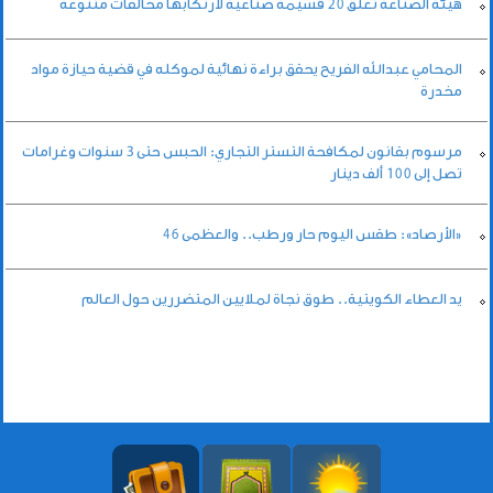
هيئة الصناعة تغلق 20 قسيمة صناعية لارتكابها مخالفات متنوعة
المحامي عبدالله الفريح يحقق براءة نهائية لموكله في قضية حيازة مواد
مخدرة
مرسوم بقانون لمكافحة التستر التجاري: الحبس حتى 3 سنوات وغرامات
تصل إلى 100 ألف دينار
«الأرصاد»: طقس اليوم حار ورطب.. والعظمى 46
يد العطاء الكويتية.. طوق نجاة لملايين المتضررين حول العالم