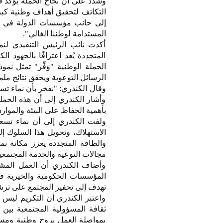
وشدد على أن نجاح الحملة يؤكد ف
التكاتف لتحقيق أهداف وطنية كبرى،
إلى جانب مؤسسات الدولة في كل 
المستدامة لوطننا الغالي".
أكدت نائب الرئيس التنفيذي لنما
المتجددة يُعد اعترافًا بالجهود 
الحملة الوطنية "وَفِّر" تمثل نم
الرسائل التوعوية ويحقق نتائج مل
وقال الكندري: "نفخر بأن نماء تس
وأشار الكندري إلى أن هذه الحم
بأهمية الحفاظ على البيئة والموارد
ولفت الكندري إلى أن نماء تسعى
الاستهلاك، وتحويل هذا السلوك إل
والطاقة المتجددة يعزز مكانة ن
مجالات التوعية والخدمة المجتمعي
وأضاف الكندري أن العمل المشت
المؤسسات الحكومية والخيرية في
تهدف إلى تحفيز المجتمع على ترشيد 
واعتبر الكندري أن التكريم ليس م
ثقافة المسؤولية المجتمعية بين 
بمواصلة العمل بروح وطنية ومسؤ