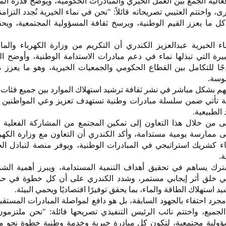
عالية الجمع بين العمل الخيري والمبادرات الحكومية، ويوضح قدرة ال
 واختتم العتيبي تصريحاته قائلاً: "نحن في نماء الخيرية نُجدد التزامن
ما يعزز القيم الوطنية، ويرسخ ثقافة المسؤولية المجتمعية، ويحقق
ء الخيرية عبدالعزيز الكندري أن التكريم من وزارة الكهرباء والما
الكبيرة التي تبذلها نماء في دعم مبادرات الاستدامة الوطنية، وأوضح ا
وذجًا للتكامل بين القطاع الحكومي والجمعيات الخيرية، وهو ما يعزز 
موسة.
هم بشكل مباشر في نشر ثقافة ترشيد استهلاك الموارد بين جميع فئات 
لة تأتي ضمن سلسلة مبادرات وطنية تستهدف تعزيز وعي المواطنين و
 الطبيعية.
 من خلال هذا التعاون إلى تمكين المجتمع من المشاركة الفعلية 
ى ممارسة يومية مستدامة، وأكد الكندري أن التعاون مع وزارة الكهرب
ماء كشريك استراتيجي في المبادرات الوطنية، ويوفر منصة لتبادل ا
ة.
رك يساهم في تحقيق أهداف التنمية المستدامة، ويبرز أهمية الشر
 خلق أثر إيجابي مستمر، وشدد الكندري على أن كل خطوة في حملة 
استهلاك الطاقة والماء، بما يحقق توفيرًا اقتصاديًا ويحمي البيئة.
جرد احتفاء بالجهود السابقة، بل هو دافع لمواصلة المبادرات المستقبل
الجميع، واختتم نائب الرئيس التنفيذي تصريحها قائلة: "نحن ملتزمو
ولية مجتمعية، لتكون كل مبادرة خيرية وخدمة وطنية خطوة نحو مج