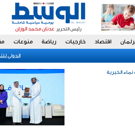
رلمان
اقتصاد
خارجيات
رياضة
منوعات
مق
الكويت تحقق إنجازا عالميا في بينالي fiap الدولي للتصوير 2026
نماء الخيرية