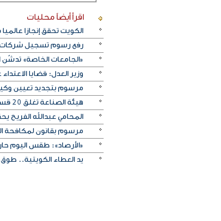
اقرأ أيضاً
محليات
الكويت تحقق إنجازا عالميا في بينالي fiap الدولي للتصو
رفع رسوم تسجيل شركات نظ
«الجامعات الخاصة» تدشّن 
وزير العدل: قضايا الاعتداء على النفس تنخفض .2
مرسوم بتجديد تعيين وكيل وزا
هيئة الصناعة تغلق 20 قسيمة صناعية لارتكابها مخالفات متنوعة
المحامي عبدالله الفريح يح
مرسوم بقانون لمكافحة التستر التجاري: الحبس
«الأرصاد»: طقس اليوم حار 
يد العطاء الكويتية.. طوق 