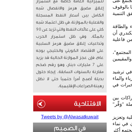
مجتمع على
للميزانية العامة خاصة مع استمرار
ا بالوقوف
إغلاق مضيق هرمز والانفصال شبه
 التنمية
الكامل بين أسعار النفط المسجلة
والفعلية بالموازنة، في ظل اعتماد شبه
ء والطاقة
كلي على عائدات النفط والتي تزيد عن 90
لكندري أن
بالمئة. وفي ظل استمرار الحرب
من فاعلية
وتداعيات إغلاق مضيق هرمز السلبية
على الاقتصاد الكويتي والخليجي بوجه
المجتمع"،
عام، فإن عجز الموازنة الحالية قد يزيد
المقيمين
على 7 مليارات دينار، وهو رقم ضخم
في ترشيد
مقارنة بالسنوات السابقة. إيجاد حلول
اء والماء
بديلة أصبح أمراً حتمياً حتى لا نظل
لخبرات في
رهينة الصراعات الإقليمية.
اكات بين
"وَفِّر"
Tweets by @Alwasatkuwait
ية وتعزيز
ن في نماء
في الصميم
تمع أكثر