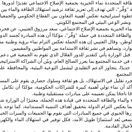
اقة المتجددة نماء الخيرية بجمعية الإصلاح الاجتماعي تقديرًا لدورها 
وَفِّر"، التي تهدف إلى تعزيز ثقافة ترشيد استهلاك الطاقة والماء بين 
كخطوة استراتيجية تعكس أهمية التعاون بين القطاع الحكومي والجمعيا
 ونشر الوعي البيئي في المجتمع الكويتي.
ماء الخيرية بجمعية الإصلاح الاجتماعي، سعد مرزوق العتيبي، عن فخره
والطاقة المتجددة في حملة "وَفِّر"، مؤكدًا أن هذه المبادرة تُجسد الد
وطن، وقال العتيبي إن هذه الحملة تعكس التزام نماء برؤية وطنية م
وارد، وتساهم في نشر ثقافة الاستدامة بين المواطنين والمقيمين.
قبل الوزارة يأتي كتقدير للدور الفعّال الذي تقوم به الجمعية في دعم 
 في خدمة المجتمع بما يعزز الصالح العام، وبيّن أن الشراكة الاستراتيجي
 جديدًا، يتجاوز الدعم التقليدي ليشمل التوعية البيئية، والمحافظة على
المجتمع.
رد تقليل في الاستهلاك، بل هو ثقافة وسلوك حضاري يقوم على المسؤ
 وأكد أن نماء تولي أهمية كبيرة للشراكات الحكومية، مؤكدًا أن تكامل ا
جًا ناجحًا يمكن تعميمه على مبادرات مستقبلية وطنية.
ء والماء والطاقة المتجددة في قيادة هذه الحملة، معتبرًا أن الوزارة 
 يعكس التزام الدولة بتحقيق أهداف التنمية المستدامة، كما توجه ب
ها الحيوي في جميع المبادرات التي تقوم بها الجميعات والمبرات الخي
معي يُعد استثمارًا طويل الأمد، فكل توفير في استهلاك الماء والكهر
لأجيال القادمة.