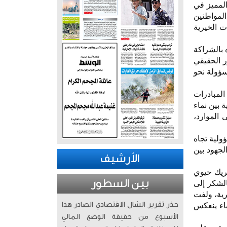
المميز في
المواطنين
ت الخيرية
 بالشراكة
ور الحقيقي
سؤولة نحو
المبادرات
ة بين نماء
 الموارد،
ولية تجاه
لجهود بين
الأرشيف
شريك حيوي
بين السطور
الشكر إلى
رية، ولفت
حذر تقرير الشال الاقتصادي الصادر هذا
باء ينعكس
الأسبوع من حقيقة الوضع المالي