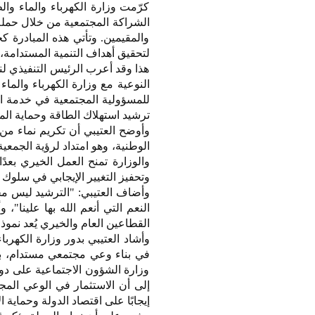
كرّمت وزارة الكهرباء والماء والط
الشراكة المجتمعية من خلال حملة "
والمقيمين. وتأتي هذه المبادرة 
لتحقيق أهداف التنمية المستدامة،
هذا وقد أعرب الرئيس التنفيذي لن
النوعية مع وزارة الكهرباء والماء 
للمسؤولية المجتمعية في خدمة ال
ترشيد استهلاك الطاقة وحماية الم
وأوضح العتيبي أن تكريم نماء من 
الوطنية، وهو امتداد لرؤية الجمعية
والوزارة تمنح العمل الخيري بعدًا
وتحفيز التغيير الإيجابي في سلوك 
وأضاف العتيبي: "الترشيد ليس مج
النعم التي أنعم الله بها علينا"،
القطاعين العام والخيري يُعد نموذ
وأشاد العتيبي بدور وزارة الكهربا
في بناء وعي مجتمعي مستدام، بما
وزارة الشؤون الاجتماعية على دور
إلى أن الاستثمار في الوعي المجت
إيجابًا على اقتصاد الدولة وحماية ا