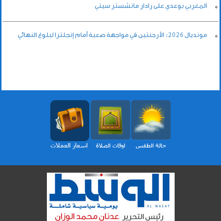
المغربي بوعدي على رادار مانشستر سيتي
مونديال 2026: الأرجنتين في مواجهة صعبة أمام إنجلترا لبلوغ النهائي