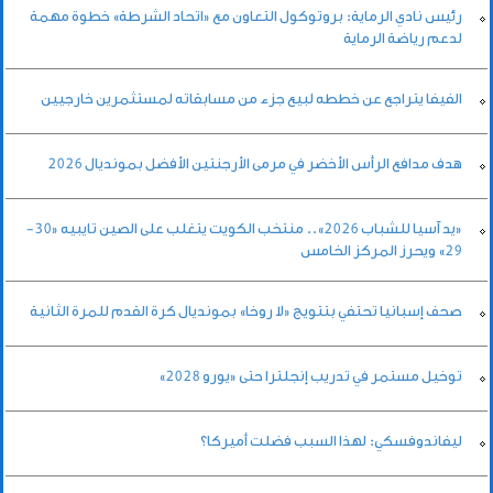
رئيس نادي الرماية: بروتوكول التعاون مع «اتحاد الشرطة» خطوة مهمة
لدعم رياضة الرماية
الفيفا يتراجع عن خططه لبيع جزء من مسابقاته لمستثمرين خارجيين
هدف مدافع الرأس الأخضر في مرمى الأرجنتين الأفضل بمونديال 2026
«يد آسيا للشباب 2026».. منتخب الكويت يتغلب على الصين تايبيه «30-
29» ويحرز المركز الخامس
صحف إسبانيا تحتفي بتتويج «لا روخا» بمونديال كرة القدم للمرة الثانية
توخيل مستمر في تدريب إنجلترا حتى «يورو 2028»
ليفاندوفسكي: لهذا السبب فضلت أميركا؟