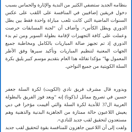
بنظامه الجديد ستضفي الكثير من الندية والإثارة والحماس بسبب
دخول فريقين إضافيين في المنافسة على اللقب على عكس
السنوات الماضية التي كانت تلعب مباراة واحدة فقط بين بطل
الدوري وبطل الكأس». وأضاف أن “لجنة المسابقات حرصت
وعملت على كافة التجهيزات لإقامة بطولة السوبر ومن ثم بدء
الدوري إذ تم تجيهز صالة المباريات بالكامل ومخاطبة جميع
الجهات المعنية لتنظيم المباريات وتأكيد سيرها وفق الأطر
المعمول بها” مؤكدا تفائله هذا العام بتقديم موسم كبير يليق بكرة
السلة الكويتية من جميع النواحي.
وبدوره قال مشرف فريق نادي (الكويت) لكرة السلة جعفر
حسين في تصريح مماثل لـ(كونا) إنه “وبعد فوز الفريق بالبطولة
العربية ال37 للأندية لكرة السلة والتي أقيمت مؤخرا في دبي
يعيش اللاعبون حالة ممتازة من الجاهزية البدنية والذهنية وهم
مستعدون لتحقيق لقب جديد للنادي».
ولفت إلى أن اللاعبين جاهزون للمنافسة بقوة لتحقيق لقب جديد