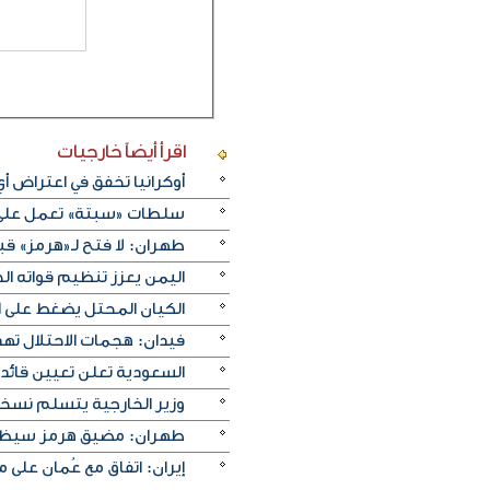
اقرأ أيضاً
خارجيات
أوكرانيا تخفق في اعتراض 
سلطات «سبتة» تعمل على ن
طهران: لا فتح لـ«هرمز» قبل
اليمن يعزز تنظيم قواته الج
الكيان المحتل يضغط على ا
فيدان: هجمات الاحتلال ته
السعودية تعلن تعيين قائد 
وزير الخارجية يتسلم نسخة 
طهران: مضيق هرمز سيظل م
إيران: اتفاق مع عُمان على