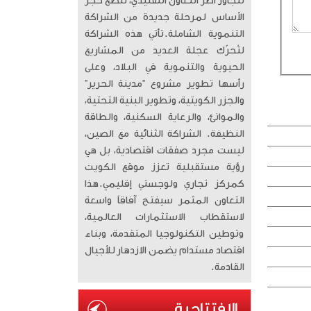
تتجاوز أطر التعاون التقليدي، لتضع حجر
الأساس لمرحلة جديدة من الشراكة
التنموية الشاملة. ​تأتي هذه الشراكة
لتُحرّك عجلة العديد من المشاريع
الحيوية والتنموية في البلاد، وعلى
رأسها تطوير مشروع “مدينة الحرير”
والجزر الكويتية، وتطوير البنية التحتية،
والموانئ، والرعاية السكنية، والطاقة
النظيفة. الشراكة الثنائية مع الصين،
ليست مجرد صفقات اقتصادية، بل هي
رؤية مستقبلية تعزز موقع الكويت
كمركز تجاري ولوجستي إقليمي. ​هذا
التعاون المثمر سيفتح آفاقاً واسعة
لاستقطاب الاستثمارات العالمية،
وتوطين التكنولوجيا المتقدمة، وبناء
اقتصاد مستدام يضمن الازدهار للأجيال
القادمة.