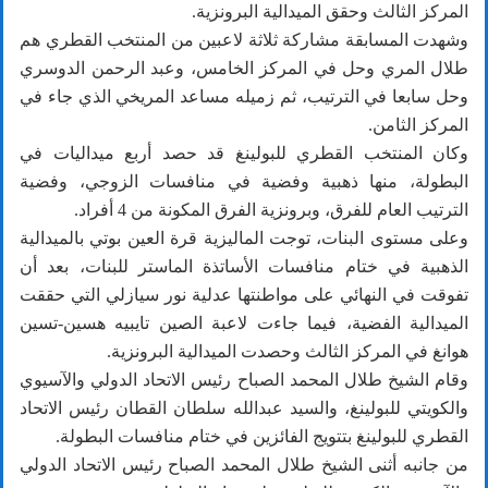
المركز الثالث وحقق الميدالية البرونزية.
وشهدت المسابقة مشاركة ثلاثة لاعبين من المنتخب القطري هم
طلال المري وحل في المركز الخامس، وعبد الرحمن الدوسري
وحل سابعا في الترتيب، ثم زميله مساعد المريخي الذي جاء في
المركز الثامن.
وكان المنتخب القطري للبولينغ قد حصد أربع ميداليات في
البطولة، منها ذهبية وفضية في منافسات الزوجي، وفضية
الترتيب العام للفرق، وبرونزية الفرق المكونة من 4 أفراد.
وعلى مستوى البنات، توجت الماليزية قرة العين بوتي بالميدالية
الذهبية في ختام منافسات الأساتذة الماستر للبنات، بعد أن
تفوقت في النهائي على مواطنتها عدلية نور سيازلي التي حققت
الميدالية الفضية، فيما جاءت لاعبة الصين تايبيه هسين-تسين
هوانغ في المركز الثالث وحصدت الميدالية البرونزية.
وقام الشيخ طلال المحمد الصباح رئيس الاتحاد الدولي والآسيوي
والكويتي للبولينغ، والسيد عبدالله سلطان القطان رئيس الاتحاد
القطري للبولينغ بتتويج الفائزين في ختام منافسات البطولة.
من جانبه أثنى الشيخ طلال المحمد الصباح رئيس الاتحاد الدولي