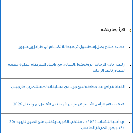
اقرأ أيضاً
رياضة
محمد صلاح يصل إسطنبول تمهيدا للانضمام إلى طرابزون سبور
رئيس نادي الرماية: بروتوكول التعاون مع «اتحاد الشرطة» خطوة مهمة
لدعم رياضة الرماية
الفيفا يتراجع عن خططه لبيع جزء من مسابقاته لمستثمرين خارجيين
هدف مدافع الرأس الأخضر في مرمى الأرجنتين الأفضل بمونديال 2026
«يد آسيا للشباب 2026».. منتخب الكويت يتغلب على الصين تايبيه «30-
29» ويحرز المركز الخامس