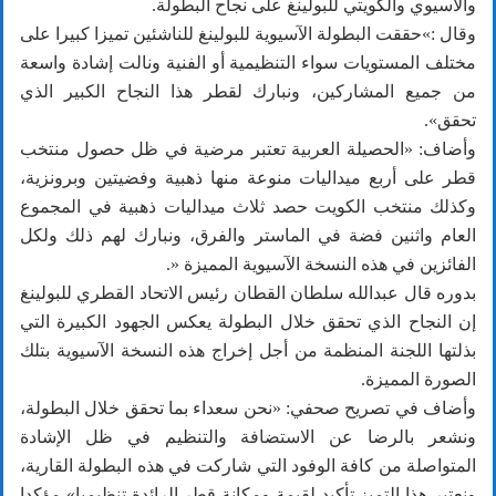
والآسيوي والكويتي للبولينغ على نجاح البطولة.
وقال :»حققت البطولة الآسيوية للبولينغ للناشئين تميزا كبيرا على
مختلف المستويات سواء التنظيمية أو الفنية ونالت إشادة واسعة
من جميع المشاركين، ونبارك لقطر هذا النجاح الكبير الذي
تحقق».
وأضاف: «الحصيلة العربية تعتبر مرضية في ظل حصول منتخب
قطر على أربع ميداليات منوعة منها ذهبية وفضيتين وبرونزية،
وكذلك منتخب الكويت حصد ثلاث ميداليات ذهبية في المجموع
العام واثنين فضة في الماستر والفرق، ونبارك لهم ذلك ولكل
الفائزين في هذه النسخة الآسيوية المميزة «.
بدوره قال عبدالله سلطان القطان رئيس الاتحاد القطري للبولينغ
إن النجاح الذي تحقق خلال البطولة يعكس الجهود الكبيرة التي
بذلتها اللجنة المنظمة من أجل إخراج هذه النسخة الآسيوية بتلك
الصورة المميزة.
وأضاف في تصريح صحفي: «نحن سعداء بما تحقق خلال البطولة،
ونشعر بالرضا عن الاستضافة والتنظيم في ظل الإشادة
المتواصلة من كافة الوفود التي شاركت في هذه البطولة القارية،
ونعتبر هذا التميز تأكيد لقيمة ومكانة قطر الرائدة تنظيميا» مؤكدا