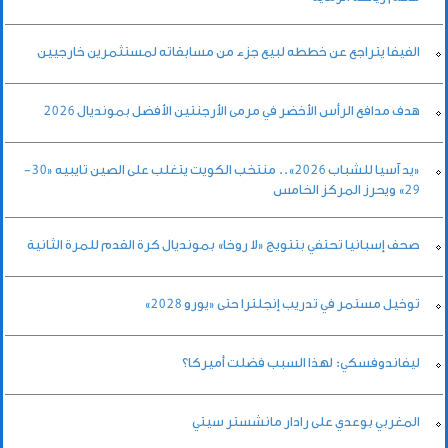
الفيفا يتراجع عن خططه لبيع جزء من مسابقاته لمستثمرين خارجيين
هدف مدافع الرأس الأخضر في مرمى الأرجنتين الأفضل بمونديال 2026
«يد آسيا للشباب 2026».. منتخب الكويت يتغلب على الصين تايبيه «30-
29» ويحرز المركز الخامس
صحف إسبانيا تحتفي بتتويج «لا روخا» بمونديال كرة القدم للمرة الثانية
توخيل مستمر في تدريب إنجلترا حتى «يورو 2028»
ليفاندوفسكي: لهذا السبب فضلت أميركا؟
المغربي بوعدي على رادار مانشستر سيتي