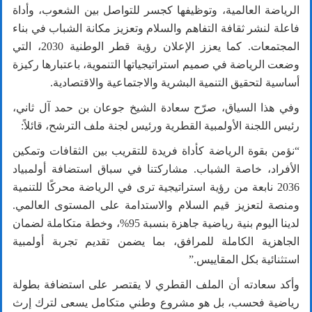
الرياضة العالمية، وتوظيفها كجسر للتواصل بين الشعوب، وأداة
فاعلة لنشر ثقافة التفاهم والسلام وتعزيز مكانة الشباب في بناء
المجتمعات. كما يعزز الإعلان رؤية قطر الوطنية
2030
، التي
وضعت الرياضة في صميم استراتيجياتها التنموية، باعتبارها ركيزة
أساسية لتحقيق التنمية البشرية والاجتماعية والاقتصادية.
وفي هذا السياق، صرّح سعادة الشيخ جوعان بن حمد آل ثاني،
رئيس اللجنة الأولمبية القطرية ورئيس لجنة ملف الترشح، قائلاً:
“نؤمن بقوة الرياضة كأداة فريدة للتقريب بين الثقافات وتمكين
الأفراد، خاصة الشباب. مشاركتنا في سباق استضافة أولمبياد
2036
نابعة من رؤية استراتيجية ترى في الرياضة محركًا للتنمية
ومنصة لتعزيز قيم السلام والاستدامة على المستوى العالمي.
لدينا اليوم بنية رياضية جاهزة بنسبة
95
%، وخطة متكاملة لضمان
الجاهزية الكاملة للمرافق، بما يضمن تقديم تجربة أولمبية
استثنائية بكل المقاييس.”
وأكد سعادته أن الملف القطري لا يقتصر على استضافة بطولة
رياضية فحسب، بل هو مشروع وطني متكامل يسعى لترك إرث