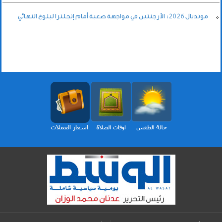
مونديال 2026: الأرجنتين في مواجهة صعبة أمام إنجلترا لبلوغ النهائي