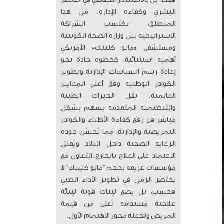
فقط، بل بالاستثمار الحقيقي في العنصر
البشري وكفاءة الإدارة. من هذا
المنطلق، تكتسب الشراكة
الاستراتيجية بين وزارة الصحة الكويتية
ومستشفى «مايو كلينك» الأمريكي
أهمية استثنائية، كخطوة جادة نحو
إعادة رسم السياسات الإدارية وتطوير
الكوادر الوطنية وفق أعلى المعايير
العالمية. ​ نقل الخبرات الطبية
والتنظيمية المتقدمة يسهم بشكل
مباشر في رفع كفاءة الأطباء والكوادر
التمريضية والإدارية، مما يُحسّن جودة
الرعاية الصحية داخل البلاد ويُقلل
الاعتماد على العلاج بالخارج. ​التعاون مع
مؤسسات عريقة بحجم “مايو كلينك” لا
يختصر الزمن في تطوير الأداء الطبي
فحسب، بل يضع لبنات قوية لبيئة
علاجية مستدامة تُعلي من قيمة
المريض وتجعله محور الاهتمام الأول.