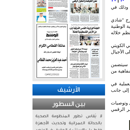
، وذلك في
فرج “شادي
ية الوطنية
ُنظم خلاله
ي الكويتي
لى الأجيال
ى سيتضمن
شفاهية من
عملية في
الأرشيف
 إلى جانب
بين السطور
ل وتوصيات
ر الرقمي
لا يُقاس تطور المنظومة الصحية
بالحداثة العمرانية وتحديث الأجهزة