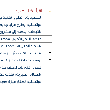
اقرأ أيضاً
الأخيرة
السعودية.. تطوير تقنية ج
«واتساب» يطرح مزايا جديد
«الأبحاث» ينضم إلى مشروع 
متحف البحر الأحمر يقدم تج
«النجاة الخيرية» تجدد شهادة
«سناب شات» يغيّر طريقة 
روسيا تخطط لتطوير 3 لقاحات جديدة للسرطان
قطر.. فتح باب المشاركة في 
«السلام الخيرية» نفذت مشروع «إبصار
«واتساب» تطلق ميزة جديدة