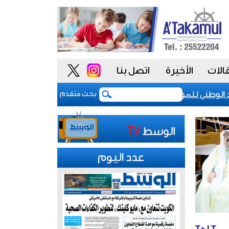
الات
الأخيرة
اتصل بنا
لوطني للموظفين: موظفو الكويت سطروا ملحمة وطنية خالدة.. وكان
بحث متقدم
عدد اليوم
T+
|
T-