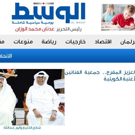
رلمان
اقتصاد
خارجيات
رياضة
منوعات
مق
الاتحاد ا
العزيز المفرج.. جمعية الفنانين
غنية الكويتية
شادي الخليج وأنور عبدالله