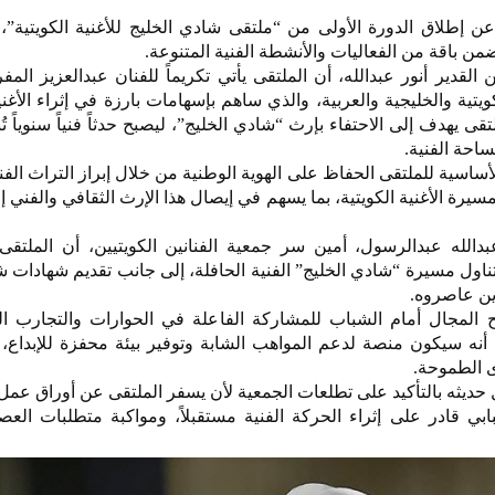
 عن إطلاق الدورة الأولى من “ملتقى شادي الخليج للأغنية الكويتية”
ن باقة من الفعاليات والأنشطة الفنية المتنوعة.
القدير أنور عبدالله، أن الملتقى يأتي تكريماً للفنان عبدالعزيز الم
كويتية والخليجية والعربية، والذي ساهم بإسهامات بارزة في إثراء الأغن
لتقى يهدف إلى الاحتفاء بإرث “شادي الخليج”، ليصبح حدثاً فنياً سنوياً ت
احة الفنية.
ساسية للملتقى الحفاظ على الهوية الوطنية من خلال إبراز التراث الفن
مسيرة الأغنية الكويتية، بما يسهم في إيصال هذا الإرث الثقافي والفني إ
بدالله عبدالرسول، أمين سر جمعية الفنانين الكويتيين، أن الملتق
ناول مسيرة “شادي الخليج” الفنية الحافلة، إلى جانب تقديم شهادات 
لذين عاصروه.
 المجال أمام الشباب للمشاركة الفاعلة في الحوارات والتجارب ال
 أنه سيكون منصة لدعم المواهب الشابة وتوفير بيئة محفزة للإبداع،
ى الطموحة.
حديثه بالتأكيد على تطلعات الجمعية لأن يسفر الملتقى عن أوراق عم
 قادر على إثراء الحركة الفنية مستقبلاً، ومواكبة متطلبات العص