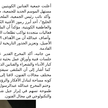
أعلنت جمعية الفنانين الكويتيين
مستهل الموسم الجديد للجمعية، ضم
وأكد نائب رئيس الجمعية، الملحن 
الخليج”، أحد أبرز رموز الأغنية ال
والعاطفية الكويتية، مؤكداً أن الم
فعاليات متجددة تواكب تطلعات الس
وأضاف عبدالله أن من الأهداف الأ
الأصيل، وتعزيز الجذور التاريخية ل
القادمة.
من جانبه، أكد المخرج القدير ع
جلسات فنية وأوراق عمل بحثية تت
كبار الأدباء والشعراء والفنانين ا
كما أشار إلى أن الملتقى سيفتح
مختلف مجالات الفنون، لافتا إلى
كونه مساحة لتبادل الأفكار والرؤ
وختم المخرج عبدالله عبدالرسول 
طموحة تسهم في إبراز جيل شبابي
والتكنولوجي في مجال الفنون.