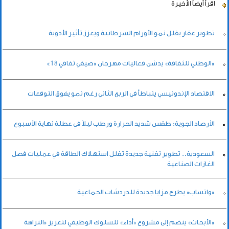
اقرأ أيضاً
الأخيرة
تطوير عقار يقلل نمو الأورام السرطانية ويعزز تأثير الأدوية
«الوطني للثقافة» يدشن فعاليات مهرجان «صيفي ثقافي 18»
الاقتصاد الإندونيسي يتباطأ في الربع الثاني رغم نمو يفوق التوقعات
الأرصاد الجوية: طقس شديد الحرارة ورطب ليلاً في عطلة نهاية الأسبوع
السعودية.. تطوير تقنية جديدة تقلل استهلاك الطاقة في عمليات فصل
الغازات الصناعية
«واتساب» يطرح مزايا جديدة للدردشات الجماعية
«الأبحاث» ينضم إلى مشروع «أداء» للسلوك الوظيفي لتعزيز «النزاهة