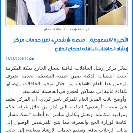
المنصة تعزز خدمة الحافلات للحجاج
الأخيرة / السعودية.. منصة «أرشدني» تعزز خدمات مركز
إرشاد الحافلات الناقلة لحجاج الخارج
18/05/2025 10:26
سخّر مركز إرشاد الحافلات الناقلة لحجاج الخارج بمكة المكرمة
أحدث التقنيات الذكية ضمن خطته التشغيلية لخدمة ضيوف
الرحمن هذا العام 1446هـ، من خلال توجيه الحافلات وإيصالها
بكفاءة عالية إلى مساكن الحجاج في العاصمة المقدسة.
وأوضح نائب المدير العام للمركز ياسر كردي، أن المركز يعتمد
على منصة “أرشدني” الذكية، التي تُدار من خلال غرفة تحكم
ومراقبة متكاملة، وتعمل بتكامل مباشر مع أنظمة “نسك مسار”
التابعة لوزارة الحج والعمرة، مما يتيح للمرشدين الوصول إلى
بيانات الرحلات بدقة، وتقديم خدمات الإرشاد بفعالية، إلى جانب