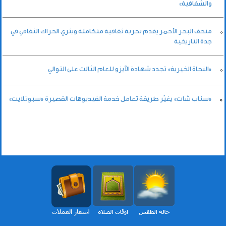
والشفافية»
متحف البحر الأحمر يقدم تجربة ثقافية متكاملة ويثري الحراك الثقافي في
جدة التاريخية
«النجاة الخيرية» تجدد شهادة الآيزو للعام الثالث على التوالي
«سناب شات» يغيّر طريقة تعامل خدمة الفيديوهات القصيرة «سبوتلايت»