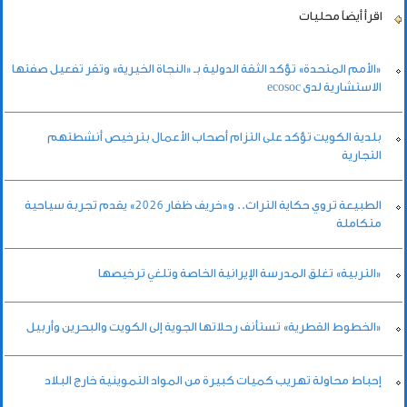
اقرأ أيضاً
محليات
«الأمم المتحدة» تؤكد الثقة الدولية بـ «النجاة الخيرية» وتقر تفعيل صفتها
الاستشارية لدى ecosoc
بلدية الكويت تؤكد على التزام أصحاب الأعمال بترخيص أنشطتهم
التجارية
الطبيعة تروي حكاية التراث.. و«خريف ظفار 2026» يقدم تجربة سياحية
متكاملة
«التربية» تغلق المدرسة الإيرانية الخاصة وتلغي ترخيصها
«الخطوط القطرية» تستأنف رحلاتها الجوية إلى الكويت والبحرين وأربيل
إحباط محاولة تهريب كميات كبيرة من المواد التموينية خارج البلاد