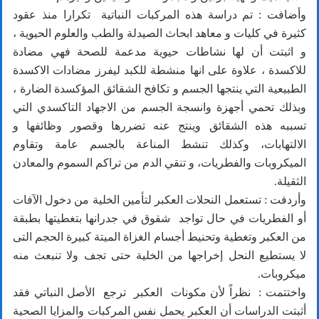
وأضافت : تم دراسة هذه المركبات النباتية تكرارا منذ عقود
كثيرة في كليات و معاهد ابحاث الصيدلة والطب والعلوم الحيوية ،
و اثبتت أن لها نشاطات حيوية مدعمة للصحة فهي مضادة
للاكسدة ، علاوة على انها منشطة للكبد ليفرز مضادات الاكسدة
الطبيعية التي ينتجها الجسم و تكافح الشقائق المؤكسدة الضارة ،
وبذلك تحمي أجهزة وانسجة الجسم من الاجهاد التاكسدي التي
تسببه هذه الشقائق وينتج عنه تضررها وقصور وظائفها و
الالتهابات، وكذلك تنشط المناعة بالجسم عامة وتقاوم
الميكروبات والفطريات، و تنقي الدم من تراكم السموم والمعادن
الثقيلة.
وأردفت : تستعمل النحلات العكبر لتأمين الخلية من دخول الآفات
أو الفطريات في حال تواجد شقوق في جدرانها بتغطيتها بطبقة
من العكبر وتغطية وتحنيط أجسام الغزاة الميتة كبيرة الحجم التى
لا يستطيع النحل إخراجها من الخلية حتى تجف ولا تنبعث منه
ميكروبات.
واختتمت : نظراً لأن مكونات العكبر ترجع الأصل النباتي فقد
أثبتت الدراسات أن العكبر يحمل نفس المركبات والمزايا الصحية