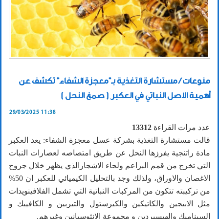
منوعات / مستشارة التغذية بـ"معجزة الشفاء" تكشف عن
أهمية الاصل النباتي في العكبر ( صمغ النحل )
29/03/2025 11:38
عدد مرات القراءة
13312
قالت مستشارة التغذية بشركة عسل معجزة الشفاء: يعد العكبر
مادة راتنجية يفرزها النحل عن طريق امتصاصه لعصارات النبات
التي تخرج من قمم البراعم ولحاء الاشجارالذي يظهر خلال جروح
الاغصان والاوراق، ولذلك وجد بالتحليل الكيميائي للعكبر ان 50%
من تركيبته تتكون من المركبات النباتية التي تشمل الفلافينويدات
مثل الابيجين والكاتيكين والكيرستول والتيربين و الكافييك و
السيناميك والهيسبردين و مجموعة الانثوسيانين وغيرهم.