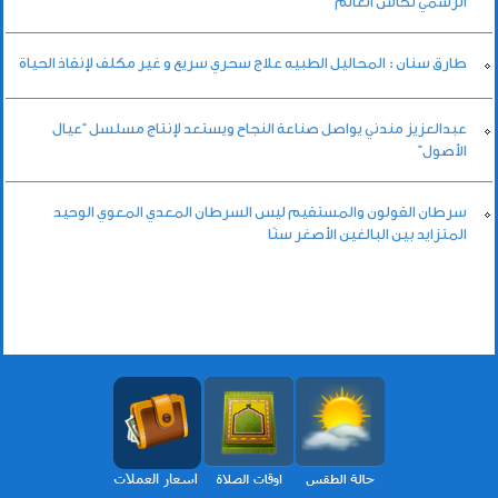
الرسمي لكأس العالم
طارق سنان : المحاليل الطبيه علاج سحري سريع و غير مكلف لإنقاذ الحياة
عبدالعزيز مندني يواصل صناعة النجاح ويستعد لإنتاج مسلسل “عيال
الأصول”
سرطان القولون والمستقيم ليس السرطان المعدي المعوي الوحيد
المتزايد بين البالغين الأصغر سنًا