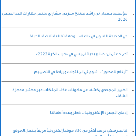
مؤسسة حمدان بن راشد تفتتح معرض مشاريع ملتقى مهارات الغد الصيفي
2026
حي الجديدة للفنون في «العلا».. وجهة ثقافية نابضة بالحياة
أحمد عثمان: صلاح بديلاً لميسي في «حرب الكرة 2222»
"أرقام للعطور" .. تنوع في المنتجات وريادة في التصميم
الخبير المجددي يكشف عن مكونات غذاء الملكات عبر مختبر معجزة
الشفاء
إدمان الأجهزة الإلكترونية.. خطر يهدد أطفالنا
كاسبرسكي ترصد أكثر من 336 موقعاً إلكترونياً مزيفاً ينتحل الموقع