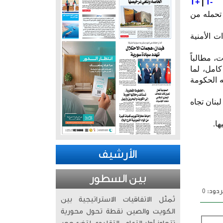
T+
|
T-
 تحمله من
ت الأمنية
، مطالباً
كامل، لما
ذي أقرته الحكومة
بت أن 3 صواريخ أُطلِقت من لبنان تجاه
ا.
الأرشيف
بين السطور
دود: 0
تُمثّل الاتفاقيات الاستراتيجية بين
الكويت والصين نقطة تحول محورية