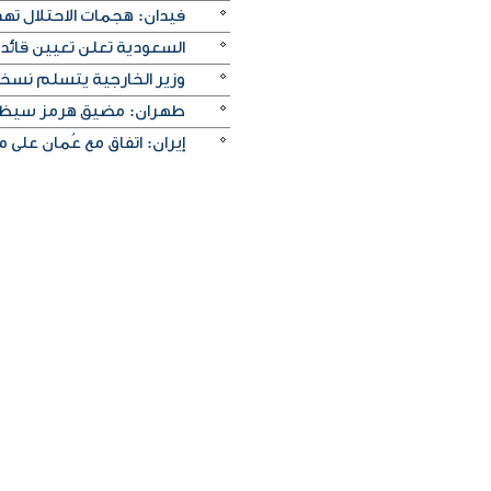
فيدان: هجمات الاحتلال ته
السعودية تعلن تعيين قائد 
وزير الخارجية يتسلم نسخة 
طهران: مضيق هرمز سيظل م
إيران: اتفاق مع عُمان على