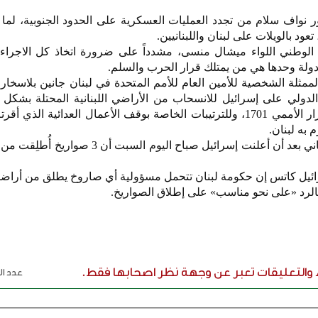
تور نواف سلام من تجدد العمليات العسكرية على الحدود الجنوبية، لما
عود بالويلات على لبنان واللبنانيين.
ع الوطني اللواء ميشال منسى، مشدداً على ضرورة اتخاذ كل الاجراءا
الدولة وحدها هي من يمتلك قرار الحرب والسلم.
الممثلة الشخصية للأمين العام للأمم المتحدة في لبنان جانين بلاسخارت
لدولي على إسرائيل للانسحاب من الأراضي اللبنانية المحتلة بشكل 
يشكّله هذا الاحتلال من خرق للقرار الأممي 1701، وللترتيبات الخاصة بوقف الأعمال العدائية ال
 به لبنان.
تأتي تصريحات رئيس الوزراء اللبناني بعد أن أعلنت إسرائيل صباح اليوم الس
ائيل كاتس إن حكومة لبنان تتحمل مسؤولية أي صاروخ يطلق من أراضيه
لرد «على نحو مناسب» على إطلاق الصواريخ.
ء والتعليقات تعبر عن وجهة نظر اصحابها فقط.
عدد الر