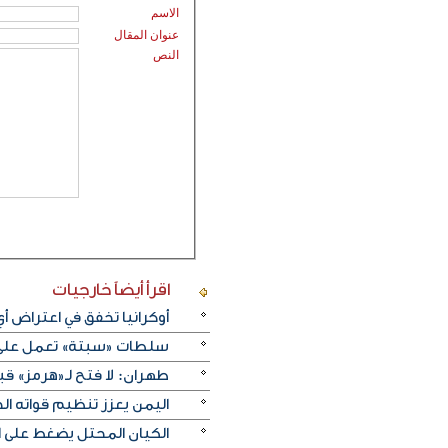
الاسم
عنوان المقال
النص
اقرأ أيضاً
خارجيات
أوكرانيا تخفق في اعتراض 
سلطات «سبتة» تعمل على ن
طهران: لا فتح لـ«هرمز» قبل
اليمن يعزز تنظيم قواته الج
الكيان المحتل يضغط على ا