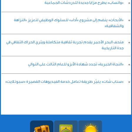
«واتساب» يطرح مزايا جديدة للدردشات الجماعية
«الأبحاث» ينضم إلى مشروع «أداء» للسلوك الوظيفي لتعزيز «النزاهة
والشفافية»
متحف البحر الأحمر يقدم تجربة ثقافية متكاملة ويثري الحراك الثقافي في
جدة التاريخية
«النجاة الخيرية» تجدد شهادة الآيزو للعام الثالث على التوالي
«سناب شات» يغيّر طريقة تعامل خدمة الفيديوهات القصيرة «سبوتلايت»