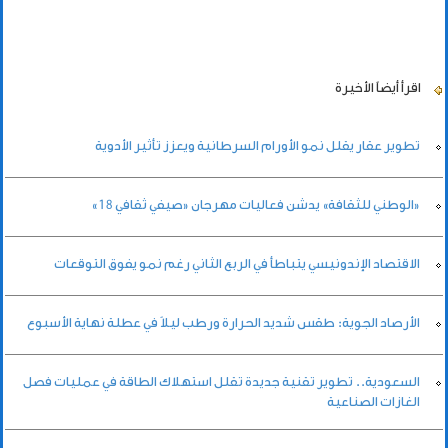
اقرأ أيضاً
الأخيرة
تطوير عقار يقلل نمو الأورام السرطانية ويعزز تأثير الأدوية
«الوطني للثقافة» يدشن فعاليات مهرجان «صيفي ثقافي 18»
الاقتصاد الإندونيسي يتباطأ في الربع الثاني رغم نمو يفوق التوقعات
الأرصاد الجوية: طقس شديد الحرارة ورطب ليلاً في عطلة نهاية الأسبوع
السعودية.. تطوير تقنية جديدة تقلل استهلاك الطاقة في عمليات فصل
الغازات الصناعية