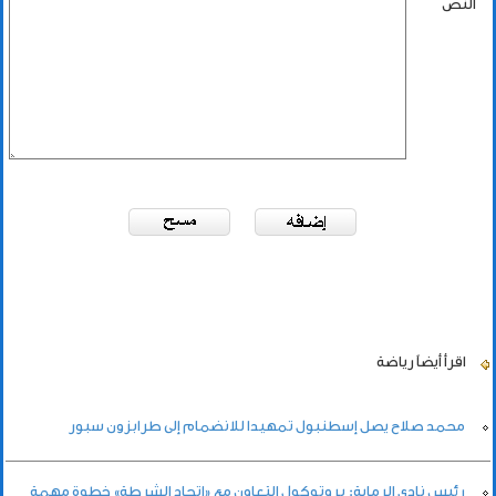
النص
اقرأ أيضاً
رياضة
محمد صلاح يصل إسطنبول تمهيدا للانضمام إلى طرابزون سبور
رئيس نادي الرماية: بروتوكول التعاون مع «اتحاد الشرطة» خطوة مهمة