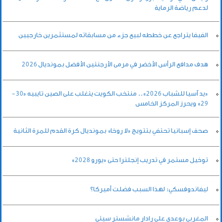
لدعم رياضة الرماية
الفيفا يتراجع عن خططه لبيع جزء من مسابقاته لمستثمرين خارجيين
هدف مدافع الرأس الأخضر في مرمى الأرجنتين الأفضل بمونديال 2026
«يد آسيا للشباب 2026».. منتخب الكويت يتغلب على الصين تايبيه «30-
29» ويحرز المركز الخامس
صحف إسبانيا تحتفي بتتويج «لا روخا» بمونديال كرة القدم للمرة الثانية
توخيل مستمر في تدريب إنجلترا حتى «يورو 2028»
ليفاندوفسكي: لهذا السبب فضلت أميركا؟
المغربي بوعدي على رادار مانشستر سيتي