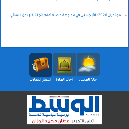
مونديال 2026: الأرجنتين في مواجهة صعبة أمام إنجلترا لبلوغ النهائي