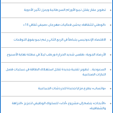
تطوير عقار يقلل نمو الأورام السرطانية ويعزز تأثير الأدوية
«الوطني للثقافة» يدشن فعاليات مهرجان «صيفي ثقافي 18»
الاقتصاد الإندونيسي يتباطأ في الربع الثاني رغم نمو يفوق التوقعات
الأرصاد الجوية: طقس شديد الحرارة ورطب ليلاً في عطلة نهاية الأسبوع
السعودية.. تطوير تقنية جديدة تقلل استهلاك الطاقة في عمليات فصل
الغازات الصناعية
«واتساب» يطرح مزايا جديدة للدردشات الجماعية
«الأبحاث» ينضم إلى مشروع «أداء» للسلوك الوظيفي لتعزيز «النزاهة
والشفافية»