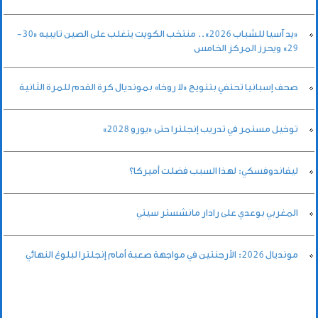
«يد آسيا للشباب 2026».. منتخب الكويت يتغلب على الصين تايبيه «30-
29» ويحرز المركز الخامس
صحف إسبانيا تحتفي بتتويج «لا روخا» بمونديال كرة القدم للمرة الثانية
توخيل مستمر في تدريب إنجلترا حتى «يورو 2028»
ليفاندوفسكي: لهذا السبب فضلت أميركا؟
المغربي بوعدي على رادار مانشستر سيتي
مونديال 2026: الأرجنتين في مواجهة صعبة أمام إنجلترا لبلوغ النهائي