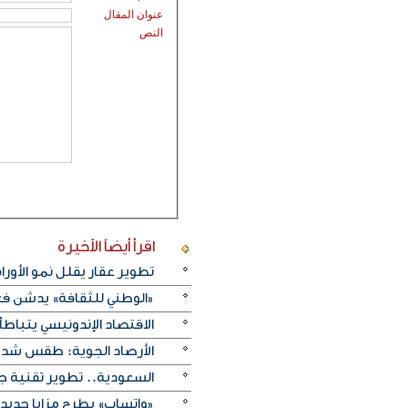
عنوان المقال
النص
اقرأ أيضاً
الأخيرة
تطوير عقار يقلل نمو الأورام
«الوطني للثقافة» يدشن فعا
الاقتصاد الإندونيسي يتباطأ 
الأرصاد الجوية: طقس شديد 
السعودية.. تطوير تقنية ج
«واتساب» يطرح مزايا جديد