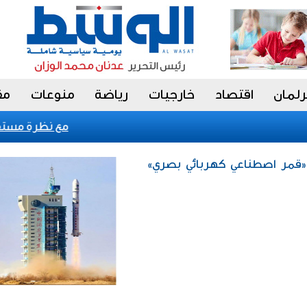
رلمان
اقتصاد
خارجيات
رياضة
منوعات
مق
«فيتش» تؤكد التصنيف السيادي للكويت عند 
 «قمر اصطناعي كهربائي بصري»