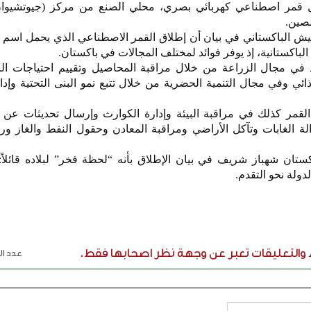
 قمر اصطناعي كهربائي بصري، محلي الصنع من مركز (جيوتشيوان
لصين.
لباكستانية، إذ يوفر فوائد لمختلف المجالات في باكستان.
في مجال الزراعة من خلال مراقبة المحاصيل وتقييم احتياجات الري
ائي وفي مجال التنمية الحضرية من خلال تتبع نمو البنى التحتية وإد
لقمر كذلك في مراقبة البيئة وإدارة الكوارث وإرسال تحديثات عن ا
زالة الغابات وتآكل الأراضي ومراقبة المعادن وحقول النفط والغاز وركو
ان شهباز شريف في بيان الإطلاق بأنه “لحظة فخر” لبلاده قائلاً: 
دولة نحو التقدم.
ء والتعليقات تعبر عن وجهة نظر اصحابها فقط.
عدد الر