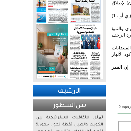
) لإطلاق
وذكرت دائرة العلاقات العامة للجيش الباكستاني في بيان أن إطلاق القمر الاصطناعي الذي يحمل اسم (إي أو - 1)
 والتنبؤ
ارة الزحف
لفيضانات
د الأنهار
إن القمر
الأرشيف
بين السطور
دود: 0
تُمثّل الاتفاقيات الاستراتيجية بين
الكويت والصين نقطة تحول محورية