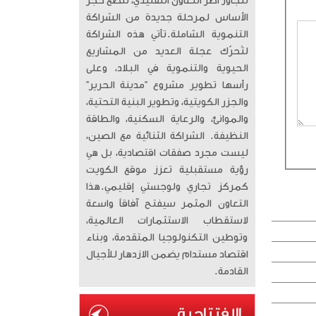
تتجاوز أطر التعاون التقليدي، لتضع حجر
الأساس لمرحلة جديدة من الشراكة
التنموية الشاملة. ​تأتي هذه الشراكة
لتُحرّك عجلة العديد من المشاريع
الحيوية والتنموية في البلاد، وعلى
رأسها تطوير مشروع “مدينة الحرير”
والجزر الكويتية، وتطوير البنية التحتية،
والموانئ، والرعاية السكنية، والطاقة
النظيفة. الشراكة الثنائية مع الصين،
ليست مجرد صفقات اقتصادية، بل هي
رؤية مستقبلية تعزز موقع الكويت
كمركز تجاري ولوجستي إقليمي. ​هذا
التعاون المثمر سيفتح آفاقاً واسعة
لاستقطاب الاستثمارات العالمية،
وتوطين التكنولوجيا المتقدمة، وبناء
اقتصاد مستدام يضمن الازدهار للأجيال
القادمة.