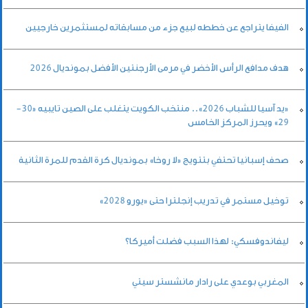
الفيفا يتراجع عن خططه لبيع جزء من مسابقاته لمستثمرين خارجيين
هدف مدافع الرأس الأخضر في مرمى الأرجنتين الأفضل بمونديال 2026
«يد آسيا للشباب 2026».. منتخب الكويت يتغلب على الصين تايبيه «30-
29» ويحرز المركز الخامس
صحف إسبانيا تحتفي بتتويج «لا روخا» بمونديال كرة القدم للمرة الثانية
توخيل مستمر في تدريب إنجلترا حتى «يورو 2028»
ليفاندوفسكي: لهذا السبب فضلت أميركا؟
المغربي بوعدي على رادار مانشستر سيتي