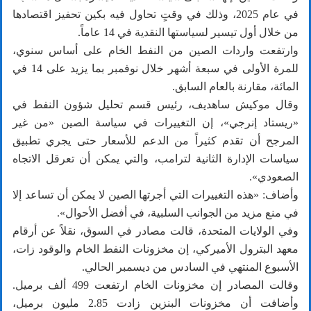
في عام 2025، وذلك في وقتٍ تحاول فيه بكين تحفيز اقتصادها
من خلال أول تيسير لسياستها النقدية في 14 عاماً.
وارتفعت واردات الصين من النفط الخام على أساس سنوي،
للمرة الأولى في سبعة أشهر خلال نوفمبر بما يزيد على 14 في
المائة، مقارنة بالعام السابق.
وقال موكيش ساهديف، رئيس قسم تحليل شؤون النفط في
«ريستاد إنرجي»، إن التغييرات في سياسة الصين «من غير
المرجح أن تقدم كثيراً من الدعم للأسعار حتى يجري تطبيق
سياسات الإدارة الثانية لترامب، والتي يمكن أن تعرقل الاتجاه
الصعودي».
وأضاف: «هذه التغييرات التي أجرتها الصين لا يمكن أن تساعد إلا
في منع مزيد من الجوانب السلبية، في أفضل الأحوال».
وفي الولايات المتحدة، قالت مصادر في السوق، نقلاً عن أرقام
معهد البترول الأميركي، إن مخزونات النفط الخام والوقود زات،
الأسبوع المنتهي في السادس من ديسمبر الحالي.
وقالت المصادر إن مخزونات الخام ارتفعت 499 ألف برميل.
وأضافت أن مخزونات البنزين زادت 2.85 مليون برميل،