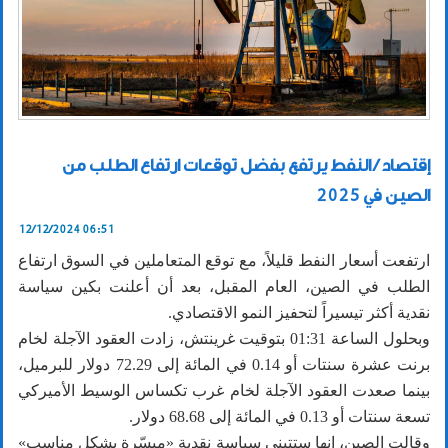
إقتصاد / النفط يرتفع بفضل توقعات ارتفاع الطلب من
الصين في 2025
12/12/2024 06:51
ارتفعت أسعار النفط قليلاً، مع توقع المتعاملين في السوق ارتفاع
الطلب في الصين، العام المقبل، بعد أن أعلنت بكين سياسة
نقدية أكثر تيسيراً لتحفيز النمو الاقتصادي.
وبحلول الساعة 01:31 بتوقيت غرينتش، زادت العقود الآجلة لخام
برنت عشرة سنتات أو 0.14 في المائة إلى 72.29 دولار للبرميل،
بينما صعدت العقود الآجلة لخام غرب تكساس الوسيط الأميركي
تسعة سنتات أو 0.13 في المائة إلى 68.68 دولار.
وقالت الصين، إنها ستتبنى سياسة نقدية «ميسّرة بشكل مناسب»