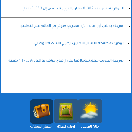
الدولار يستقر عند 0.307 دينار واليورو ينخفض إلى 0.353 دينار
«وربة» يدشن أول agentic ai مصرفي صوتي في العالم عبر التطبيق
بودي: «مكافحة التستر التجاري» يحمي الاقتصاد الوطني
بورصة الكويت تغلق تعاملاتها على ارتفاع مؤشرها العام 117.39 نقطة