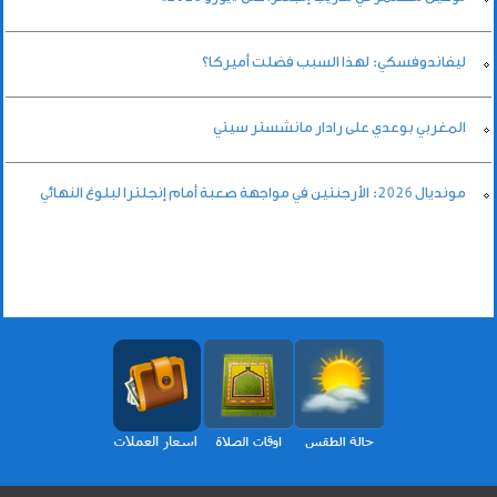
ليفاندوفسكي: لهذا السبب فضلت أميركا؟
المغربي بوعدي على رادار مانشستر سيتي
مونديال 2026: الأرجنتين في مواجهة صعبة أمام إنجلترا لبلوغ النهائي