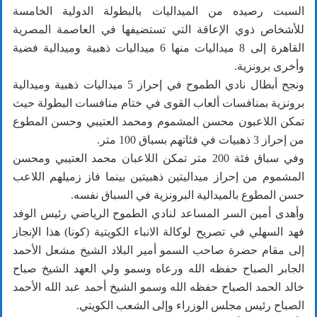
السبت رصيده من الميداليات بالبطولة الدولية الخامسة
للأشخاص ذوي الإعاقة التي تستضيفها في العاصمة المصرية
القاهرة إلى 8 ميداليات منها 6 ميداليات ذهبية وميدالية فضية
وأخرى برونزية.
ونجح أبطال نادي الطموح في إحراز 5 ميداليات ذهبية وميدالية
برونزية بمنافسات ألعاب القوى في ختام منافسات البطولة حيث
تمكن اللاعبون محسن المشموم ومحمد العتيبي وحسن المطوع
من إحراز 3 ذهبيات في فئاتهم بسباق 100 متر.
وفي سباق فئة 200 متر تمكن اللاعبان محمد العتيبي ومحسن
المشموم من إحراز ميداليتين ذهبيتين بينما فاز زميلهم اللاعب
حسن المطوع بالميدالية البرونزية في السباق نفسه.
وأهدى أمين السر المساعد لنادي الطموح الرياضي رئيس الوفد
فهد السهلي في تصريح لوكالة الانباء الكويتية (كونا) هذا الإنجاز
إلى مقام حضرة صاحب السمو أمير البلاد الشيخ مشعل الأحمد
الجابر الصباح حفظه الله ورعاه وسمو ولي العهد الشيخ صباح
خالد الحمد الصباح حفظه الله وسمو الشيخ أحمد عبد الله الأحمد
الصباح رئيس مجلس الوزراء وإلى الشعب الكويتي.