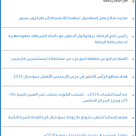
اقرأ أيضاً
رياضة
محمد صلاح يصل إسطنبول تمهيدا للانضمام إلى طرابزون سبور
رئيس نادي الرماية: بروتوكول التعاون مع «اتحاد الشرطة» خطوة مهمة
لدعم رياضة الرماية
الفيفا يتراجع عن خططه لبيع جزء من مسابقاته لمستثمرين خارجيين
هدف مدافع الرأس الأخضر في مرمى الأرجنتين الأفضل بمونديال 2026
«يد آسيا للشباب 2026».. منتخب الكويت يتغلب على الصين تايبيه «30-
29» ويحرز المركز الخامس
صحف إسبانيا تحتفي بتتويج «لا روخا» بمونديال كرة القدم للمرة الثانية
توخيل مستمر في تدريب إنجلترا حتى «يورو 2028»