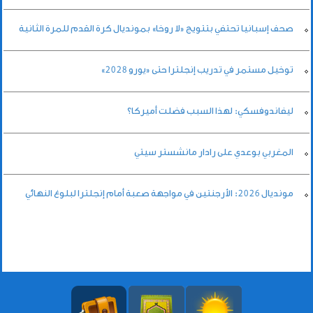
صحف إسبانيا تحتفي بتتويج «لا روخا» بمونديال كرة القدم للمرة الثانية
توخيل مستمر في تدريب إنجلترا حتى «يورو 2028»
ليفاندوفسكي: لهذا السبب فضلت أميركا؟
المغربي بوعدي على رادار مانشستر سيتي
مونديال 2026: الأرجنتين في مواجهة صعبة أمام إنجلترا لبلوغ النهائي