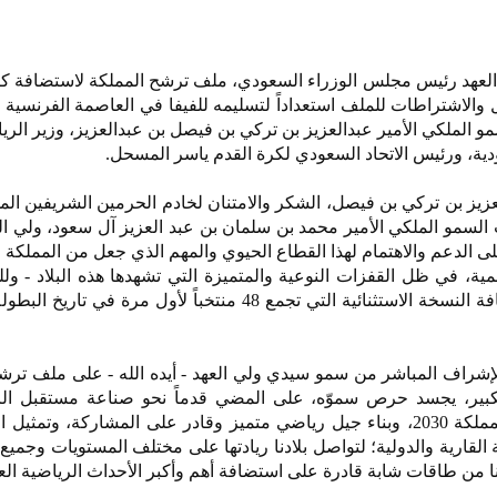
 العهد رئيس مجلس الوزراء السعودي، ملف ترشح المملكة لاستضافة ك
صيل والاشتراطات للملف استعداداً لتسليمه للفيفا في العاصمة الفرنسية
 الملكي الأمير عبدالعزيز بن تركي بن فيصل بن عبدالعزيز، وزير الر
سعودية، ورئيس الاتحاد السعودي لكرة القدم ياسر المسحل.
العزيز بن تركي بن فيصل، الشكر والامتنان لخادم الحرمين الشريفين ال
السمو الملكي الأمير محمد بن سلمان بن عبد العزيز آل سعود، ولي ا
ى الدعم والاهتمام لهذا القطاع الحيوي والمهم الذي جعل من المملكة موطن
مية، في ظل القفزات النوعية والمتميزة التي تشهدها هذه البلاد - ولله
وقال: " نعتزم بهذا الترشح استضافة النسخة الاستثنائية التي تجمع 48 منتخباً لأول مرة
راف المباشر من سمو سيدي ولي العهد - أيده الله - على ملف ترشح
كبير، يجسد حرص سموّه، على المضي قدماً نحو صناعة مستقبل ال
المملكة وفق مستهدفات رؤية المملكة 2030، وبناء جيل رياضي متميز وقادر على المشاركة، وت
القارية والدولية؛ لتواصل بلادنا ريادتها على مختلف المستويات وجميع 
دنا من طاقات شابة قادرة على استضافة أهم وأكبر الأحداث الرياضية العا