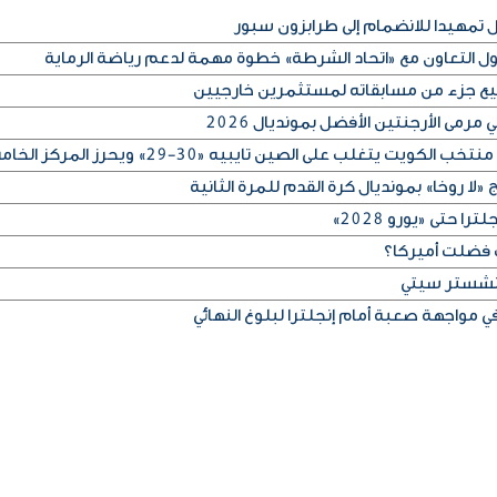
مهيدا للانضمام إلى طرابزون سبور
كول التعاون مع «اتحاد الشرطة» خطوة مهمة لدعم رياضة الرماية
بيع جزء من مسابقاته لمستثمرين خارجيين
رمى الأرجنتين الأفضل بمونديال 2026
لا روخا» بمونديال كرة القدم للمرة الثانية
 حتى «يورو 2028»
 فضلت أميركا؟
مانشستر سيتي