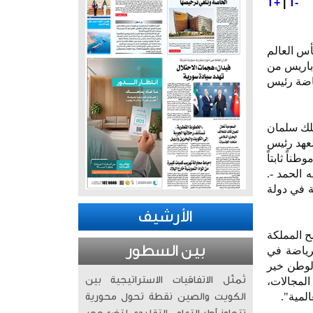
T+
|
T-
أس العالم
 باريس من
ياضة رئيس
ملك سلمان
لعهد رئيس
اً ثابتاً
 الحمد -.
 في تاريخ البطولة في دولة
الأرشيف
 المملكة
بين السطور
رياضة في
مثيل الوطن خير
تُمثّل الاتفاقيات الاستراتيجية بين
المجالات،
لمية".
الكويت والصين نقطة تحول محورية