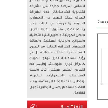
تتجاوز أطر التعاون التقليدي، لتضع حجر
الأساس لمرحلة جديدة من الشراكة
التنموية الشاملة. ​تأتي هذه الشراكة
لتُحرّك عجلة العديد من المشاريع
دود: 0
الحيوية والتنموية في البلاد، وعلى
رأسها تطوير مشروع “مدينة الحرير”
والجزر الكويتية، وتطوير البنية التحتية،
والموانئ، والرعاية السكنية، والطاقة
النظيفة. الشراكة الثنائية مع الصين،
ليست مجرد صفقات اقتصادية، بل هي
رؤية مستقبلية تعزز موقع الكويت
كمركز تجاري ولوجستي إقليمي. ​هذا
التعاون المثمر سيفتح آفاقاً واسعة
لاستقطاب الاستثمارات العالمية،
وتوطين التكنولوجيا المتقدمة، وبناء
اقتصاد مستدام يضمن الازدهار للأجيال
القادمة.