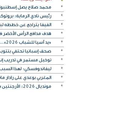
محمد صلاح يصل إسطنبول ت
رئيس نادي الرماية: بروتو
الفيفا يتراجع عن خططه ل
هدف مدافع الرأس الأخضر في م
«يد آسيا للشباب 2026».. منتخب الكويت يتغلب على الصين تايبيه «30-29» ويحرز المركز الخامس
صحف إسبانيا تحتفي بتتويج «
توخيل مستمر في تدريب إنجلترا
ليفاندوفسكي: لهذا السبب
المغربي بوعدي على رادار 
مونديال 2026: الأرجنتين في مواجهة صعبة أمام إنجلترا لبلوغ النهائي