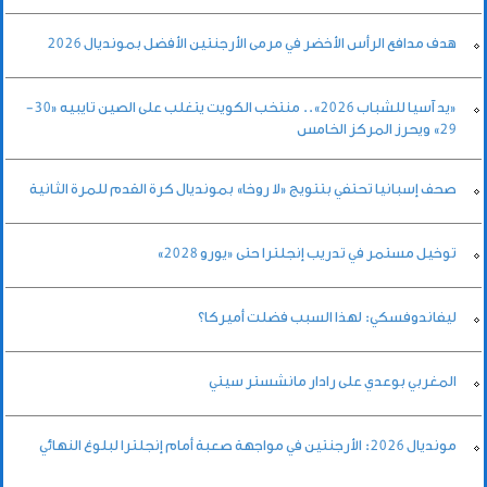
هدف مدافع الرأس الأخضر في مرمى الأرجنتين الأفضل بمونديال 2026
«يد آسيا للشباب 2026».. منتخب الكويت يتغلب على الصين تايبيه «30-
29» ويحرز المركز الخامس
صحف إسبانيا تحتفي بتتويج «لا روخا» بمونديال كرة القدم للمرة الثانية
توخيل مستمر في تدريب إنجلترا حتى «يورو 2028»
ليفاندوفسكي: لهذا السبب فضلت أميركا؟
المغربي بوعدي على رادار مانشستر سيتي
مونديال 2026: الأرجنتين في مواجهة صعبة أمام إنجلترا لبلوغ النهائي