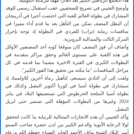
هذا التجمع الرياضي الكبير يعد انجازا مهما للرماية الكويتية.
وأوضح العتيبي في تصريح للصحفيين عقب استقبال رسمي للوفد
المشارك في بطولة العالم للعبة التي اختتمت أخيرا في أذربيجان
أن البطل المضف تمكن من التأهل بعد ما قدم أداء مميزا في
منافسات رماية (تراب) للفردي في البطولة إذ توجه بإحراز
المركز الثالث والميدالية البرونزية.
وأضاف أن فوز المضف كان متوقعا كونه أحد المصنفين الأوائل
في هذه اللعبة على مستوى العالم وحقق مراكز متقدمة في
البطولات الكبرى في الفترة الاخيرة مشيدا بما قدمه في كل
مراحل المنافسات "ما مكنه من تحقيق هذا الفوز الكبير".
ولفت إلى أن النادي سيسعى لتأهيل رماة آخرين للاولمبياد إذ
سيشارك في بطولة آسيا في كوريا أكتوبر المقبل وكذلك في
بطولة آسيا لأسلحة الخرطوش التي تستضيفها البلاد في يناير
2024 وغيرها من البطولات المؤهلة التي تستمر حتى ابريل
المقبل.
وأكد العتيبي أن هذه الانجازات المتتالية للرماية ما كانت لتتحقق
لولا الرعاية الأبوية والدعم الكبير من لدن حضرة صاحب السمو
أمير البلاد الشيخ نواف الأحمد الجابر الصباح حفظه الله ورعاه