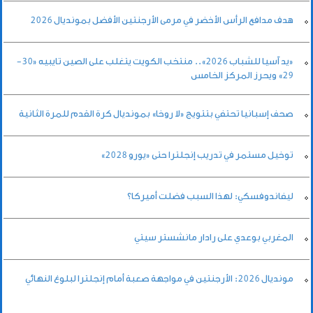
هدف مدافع الرأس الأخضر في مرمى الأرجنتين الأفضل بمونديال 2026
«يد آسيا للشباب 2026».. منتخب الكويت يتغلب على الصين تايبيه «30-
29» ويحرز المركز الخامس
صحف إسبانيا تحتفي بتتويج «لا روخا» بمونديال كرة القدم للمرة الثانية
توخيل مستمر في تدريب إنجلترا حتى «يورو 2028»
ليفاندوفسكي: لهذا السبب فضلت أميركا؟
المغربي بوعدي على رادار مانشستر سيتي
مونديال 2026: الأرجنتين في مواجهة صعبة أمام إنجلترا لبلوغ النهائي