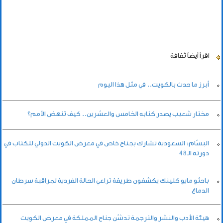
اقرأ أيضاً
ثقافة
أبرز ما حدث بالكويت.. في مثل هذا اليوم
مختار شعيب يصدر كتابه الخامس والعشرين.. كيف تنهض الأمم؟
البسّام: السعودية تشارك بجناح خاص في معرض الكويت الدولي للكتاب في
دورته الـ48
باحثو مايو كلينك يكشفون طريقة تراعي الحالة الفردية لمراقبة سرطان
الدماغ
هيئة الأدب والنشر والترجمة تدشّن جناح المملكة في معرض الكويت