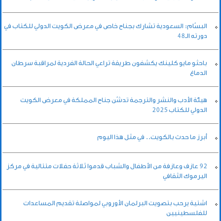
البسّام: السعودية تشارك بجناح خاص في معرض الكويت الدولي للكتاب في
دورته الـ48
باحثو مايو كلينك يكشفون طريقة تراعي الحالة الفردية لمراقبة سرطان
الدماغ
هيئة الأدب والنشر والترجمة تدشّن جناح المملكة في معرض الكويت
الدولي للكتاب 2025
أبرز ما حدث بالكويت.. في مثل هذا اليوم
92 عازف وعازفة من الأطفال والشباب قدموا ثلاثة حفلات متتالية في مركز
اليرموك الثقافي
اشتية يرحب بتصويت البرلمان الأوروبي لمواصلة تقديم المساعدات
للفلسطينيين