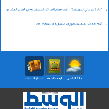
"إبادة خوجالي الجماعية".. أحد أفظع الجرائم العسكرية في القرن العشرين
أهم احداث العنف والكوارث البشرية في عام 2019