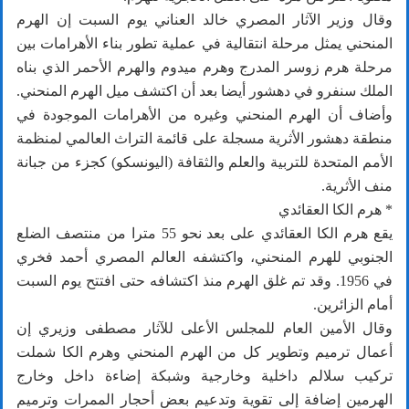
وقال وزير الآثار المصري خالد العناني يوم السبت إن الهرم
المنحني يمثل مرحلة انتقالية في عملية تطور بناء الأهرامات بين
مرحلة هرم زوسر المدرج وهرم ميدوم والهرم الأحمر الذي بناه
الملك سنفرو في دهشور أيضا بعد أن اكتشف ميل الهرم المنحني.
وأضاف أن الهرم المنحني وغيره من الأهرامات الموجودة في
منطقة دهشور الأثرية مسجلة على قائمة التراث العالمي لمنظمة
الأمم المتحدة للتربية والعلم والثقافة (اليونسكو) كجزء من جبانة
منف الأثرية.
* هرم الكا العقائدي
يقع هرم الكا العقائدي على بعد نحو 55 مترا من منتصف الضلع
الجنوبي للهرم المنحني، واكتشفه العالم المصري أحمد فخري
في 1956. وقد تم غلق الهرم منذ اكتشافه حتى افتتح يوم السبت
أمام الزائرين.
وقال الأمين العام للمجلس الأعلى للآثار مصطفى وزيري إن
أعمال ترميم وتطوير كل من الهرم المنحني وهرم الكا شملت
تركيب سلالم داخلية وخارجية وشبكة إضاءة داخل وخارج
الهرمين إضافة إلى تقوية وتدعيم بعض أحجار الممرات وترميم