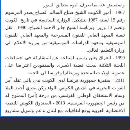
واستعيض عنه بما يعرف اليوم بحدائق السور.
1967 - أمير الكويت الشيخ صباح السالم الصباح يصدر المرسوم
رقم 15 لسنة 1967 بتشكيل الوزارة السادسة في تاريخ الكويت
وتضم 13 وزيرا وبرئاسة الشيخ جابر الاحمد الصباح. 1990 - نقل
تبعية المعهد العالي للفنون المسرحية والمعهد العالي للفنون
الموسيقية ومعهد الدراسات الموسيقية من وزارة الاعلام الى
وزارة التعليم العالي.
1999 - العراق يعلن رسميا امتناعه عن المشاركة في اجتماعات
اللجنة الثلاثية لبحث قضية الاسرى والمفقودين اعتراضا على
عضوية الولايات المتحدة وبريطانيا وفرنسا في اللجنة.
2011 - سفيرة جمهورية فرنسا لدى الكويت ندى يافي تقلد آمر
القوات البحرية في الجيش الكويتي اللواء ركن بحري أحمد الملا
وسام الاستحقاق الوطني الفرنسي من درجة (آمر) الممنوح له
من رئيس الجمهورية الفرنسية. 2013 - الصندوق الكويتي للتنمية
الاقتصادية العربية يوقع اتفاقيات مع لبنان لدعم وتمويل مشاريع
تنموية بقيمة 87 مليون دولار.
2013 - امير الكويت الشيخ صباح الاحمد الجابر الصباح يفتتح مركز