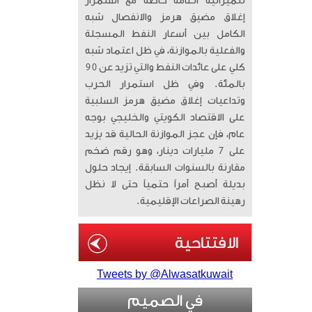
للميزانية العامة خاصة مع استمرار
إغلاق مضيق هرمز والانفصال شبه
الكامل بين أسعار النفط المسجلة
والفعلية بالموازنة، في ظل اعتماد شبه
كلي على عائدات النفط والتي تزيد عن 90
بالمئة. وفي ظل استمرار الحرب
وتداعيات إغلاق مضيق هرمز السلبية
على الاقتصاد الكويتي والخليجي بوجه
عام، فإن عجز الموازنة الحالية قد يزيد
على 7 مليارات دينار، وهو رقم ضخم
مقارنة بالسنوات السابقة. إيجاد حلول
بديلة أصبح أمراً حتمياً حتى لا نظل
رهينة الصراعات الإقليمية.
Tweets by @Alwasatkuwait
في الصميم