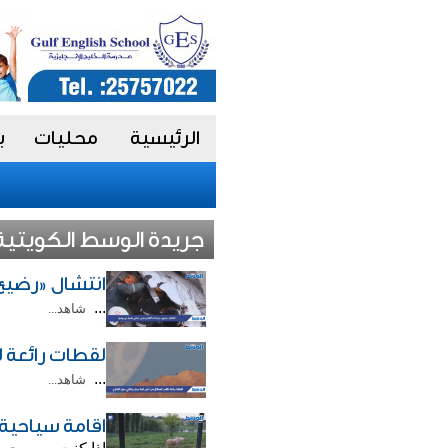
الرئيسية
محليات
ب
جريدة الوسط الكويتية V
انتشال «رضيع
...
شاهد...
لقطات رائعة ل
...
شاهد...
اقامة سياحية