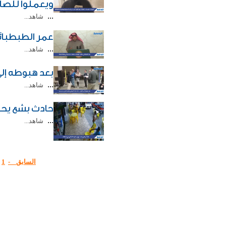
ويعملوا للصال
...
شاهد...
عمر الطبطبائي
...
شاهد...
بعد هبوطه إلى
...
شاهد...
حادث بشع يح
...
شاهد...
السابق -
1