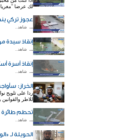
اذا كنت من محبي
لك عرضا "مغريا
عجوز تركي ين
...
شاهد...
إنقاذ سيدة من
...
شاهد...
إنقاذ أسرة أس
...
شاهد...
الخراز: سأواج
ردا على تلويح نو
للاطر والقوانين 
تحطم طائرة ع
...
شاهد...
الحويلة لـ «ا