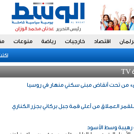
رلمان
اقتصاد
خارجيات
رياضة
منوعات
مق
اكتشاف 
T
» من تحت أنقاض مبنى سكني منهار في روسيا
لقمر العملاق من أعلى قمة جبل بركاني بجزر الكناري
 رهيبة وسط الأسود