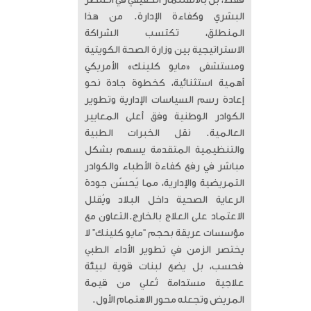
فقط، بل بالاستثمار الحقيقي في العنصر
البشري وكفاءة الإدارة. من هذا
المنطلق، تكتسب الشراكة
الاستراتيجية بين وزارة الصحة الكويتية
ومستشفى «مايو كلينك» الأمريكي
أهمية استثنائية، كخطوة جادة نحو
إعادة رسم السياسات الإدارية وتطوير
الكوادر الوطنية وفق أعلى المعايير
العالمية. ​ نقل الخبرات الطبية
والتنظيمية المتقدمة يسهم بشكل
مباشر في رفع كفاءة الأطباء والكوادر
التمريضية والإدارية، مما يُحسّن جودة
الرعاية الصحية داخل البلاد ويُقلل
الاعتماد على العلاج بالخارج. ​التعاون مع
مؤسسات عريقة بحجم “مايو كلينك” لا
يختصر الزمن في تطوير الأداء الطبي
فحسب، بل يضع لبنات قوية لبيئة
علاجية مستدامة تُعلي من قيمة
المريض وتجعله محور الاهتمام الأول.