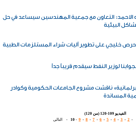
ه الاحمد: التعاون مع جمعية المهندسين سيساعد في حل
شاكل البيئية
 حرص خليجي على تطوير آليات شراء المستلزمات الطبية
وابنا لوزير النفط سيقدم قريباً جداً
لبرلمانية» ناقشت مشروع الجامعات الحكومية وكوادر
مية المساندة
الفيديو 109-120 (من 120)
-
2
-
3
-
4
-
5
-
6
-
7
-
8
-
9
-
10
- التالى