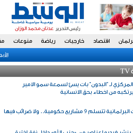
رلمان
اقتصاد
خارجيات
رياضة
منوعات
مق
«الأبحاث
T
المركزي لـ "البدون" بات يسئ لسمعة سمو الامير
 يرتكبه من اخطاء بحق الانسانية
تتسلم 9 مشاريع حكومية.. ولا ضرائب فيها
ينشر فيديو لعناصر من «حزب الله» داخل نفق اخترق