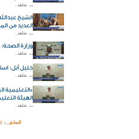
...
شاهد...
الشيخ عبدالل
العديد من الم
...
شاهد...
وزارة الصحة:
...
شاهد...
خليل أبل: استج
...
شاهد...
«التعليمية ا
الهيئة التعلي
...
شاهد...
السابق -
1