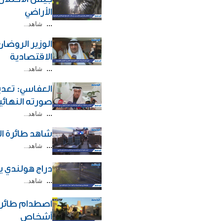
الأراضي
...
شاهد...
الوزير الروضا
الاقتصادية
...
شاهد...
العفاسي: تعدي
صورته النهائي
...
شاهد...
شاهد طائرة ال
...
شاهد...
دراج هولندي 
...
شاهد...
أشخاص