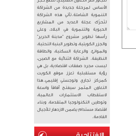
تتجاوز أطر التعاون التقليدي، لتضع حجر
الأساس لمرحلة جديدة من الشراكة
التنموية الشاملة. ​تأتي هذه الشراكة
لتُحرّك عجلة العديد من المشاريع
الحيوية والتنموية في البلاد، وعلى
رأسها تطوير مشروع “مدينة الحرير”
والجزر الكويتية، وتطوير البنية التحتية،
والموانئ، والرعاية السكنية، والطاقة
النظيفة. الشراكة الثنائية مع الصين،
ليست مجرد صفقات اقتصادية، بل هي
رؤية مستقبلية تعزز موقع الكويت
كمركز تجاري ولوجستي إقليمي. ​هذا
التعاون المثمر سيفتح آفاقاً واسعة
لاستقطاب الاستثمارات العالمية،
وتوطين التكنولوجيا المتقدمة، وبناء
اقتصاد مستدام يضمن الازدهار للأجيال
القادمة.