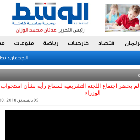
رلمان
اقتصاد
خارجيات
رياضة
منوعات
مق
الجدعان: نظام 
 لم يحضر اجتماع اللجنة التشريعية لسماع رأيه بشأن استجواب
الوزراء
05 ديسمبر, 2018 , 07:49:00 ص