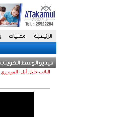
الرئيسية
محليات
ب
فيديو الوسط الكويتيه
النائب خليل أبل: المويزري