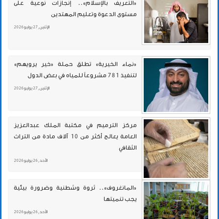
«التعريف بالإسلام».. إنجازات نوعية على
مستوى الدعوة وتعليم المهتدين
الإثنين , 27 يوليو 2026
«نماء الخيرية» تطلق حملة «خير يرويهم»
لتنفيذ 781 مشروعاً للمياه في بعض الدول
الإثنين , 27 يوليو 2026
مركز الترميم في مكتبة الملك عبدالعزيز
العامة يعالج أكثر من 10 آلاف مادة من التراث
الثقافي
الأحد , 26 يوليو 2026
«المانغروف».. ثروة وشطنية وضرورة بيئية
يجب تنميتها
الأحد , 26 يوليو 2026