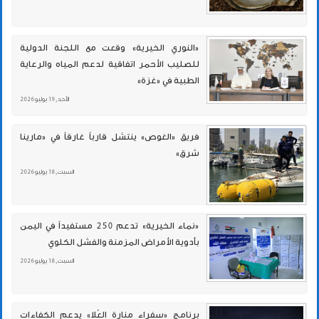
«النوري الخيرية» وقعت مع اللجنة الدولية
للصليب الأحمر اتفاقية لدعم المياه والرعاية
الطبية في «غزة»
الأحد , 19 يوليو 2026
فريق «الغوص» ينتشل قارباً غارقاً في «مارينا
شرق»
السبت , 18 يوليو 2026
«نماء الخيرية» تدعم 250 مستفيداً في اليمن
بأدوية الأمراض المزمنة والفشل الكلوي
السبت , 18 يوليو 2026
برنامج «سفراء منارة العُلا» يدعم الكفاءات