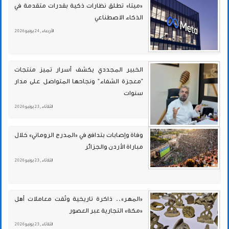
«ميتا» تطلق نظارات ذكية بقدرات متقدمة في
الذكاء الاصطناعي
الأربعاء , 24 يونيو 2026
الخبير المجددي يكشف أسرار تميز منتجات
"معجزة الشفاء" ونجاحها المتواصل على مدار
سنوات
الثلاثاء , 23 يونيو 2026
وفاة وإصابات بتدافع في «المدرج الروماني» خلال
مباراة الأردن والجزائر
الثلاثاء , 23 يونيو 2026
«المهر».. ذاكرة تاريخية وثّقت معاملات أهل
«مكة» التجارية عبر العصور
الثلاثاء , 23 يونيو 2026