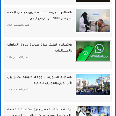
«السلام الخيرية» نفذت مشروع «إبصار» لإعادة
بصر نحو 2000 مريض في اليمن
الإثنين , 3 أغسطس 2026
«واتساب» تطلق ميزة جديدة لإدارة الملفات
والمستندات
الأحد , 2 أغسطس 2026
«المدينة المنورة».. وجهة صيفية تجمع بين
الأثر الديني والتجارب الثقافية
الأحد , 2 أغسطس 2026
دراسة حديثة: العسل يعزز مكافحة الأكسدة
والميكروبات بفضل مركباته الحيوية الطبيعية