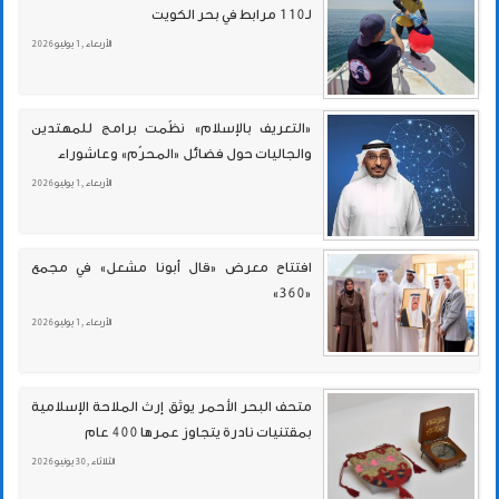
لـ110 مرابط في بحر الكويت
الأربعاء , 1 يوليو 2026
«التعريف بالإسلام» نظّمت برامج للمهتدين
والجاليات حول فضائل «المحرّم» وعاشوراء
الأربعاء , 1 يوليو 2026
افتتاح معرض «قال أبونا مشعل» في مجمع
«360»
الأربعاء , 1 يوليو 2026
متحف البحر الأحمر يوثق إرث الملاحة الإسلامية
بمقتنيات نادرة يتجاوز عمرها 400 عام
الثلاثاء , 30 يونيو 2026