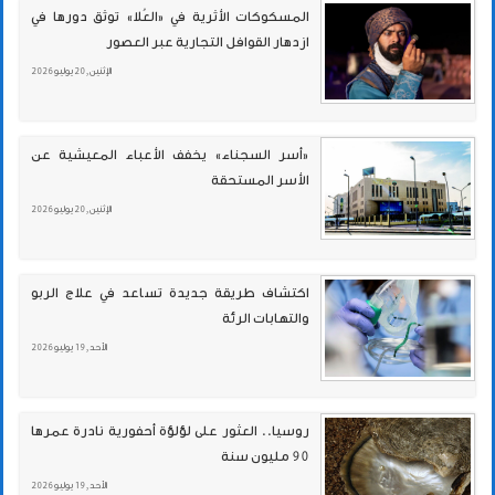
المسكوكات الأثرية في «العُلا» توثق دورها في
ازدهار القوافل التجارية عبر العصور
الإثنين , 20 يوليو 2026
«أسر السجناء» يخفف الأعباء المعيشية عن
الأسر المستحقة
الإثنين , 20 يوليو 2026
اكتشاف طريقة جديدة تساعد في علاج الربو
والتهابات الرئة
الأحد , 19 يوليو 2026
روسيا.. العثور على لؤلؤة أحفورية نادرة عمرها
90 مليون سنة
الأحد , 19 يوليو 2026