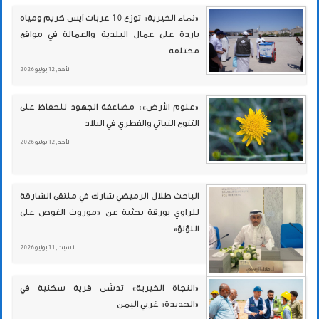
«نماء الخيرية» توزع 10 عربات آيس كريم ومياه
باردة على عمال البلدية والعمالة في مواقع
مختلفة
الأحد , 12 يوليو 2026
«علوم الأرض»: مضاعفة الجهود للحفاظ على
التنوع النباتي والفطري في البلاد
الأحد , 12 يوليو 2026
الباحث طلال الرميضي شارك في ملتقى الشارقة
للراوي بورقة بحثية عن «موروث الغوص على
اللؤلؤ»
السبت , 11 يوليو 2026
«النجاة الخيرية» تدشن قرية سكنية في
«الحديدة» غربي اليمن