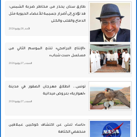
طارق سنان يحذر من مخاطر ضربة الشمس:
قد تؤدي إلى أضرار جسيمة للأعضاء الحيوية مثل
الدماغ والقلب والكلى
الأحد , 28 يونيو 2026
«الإنتاج البرامجي» تنتج الموسم الثاني من
مسلسل «ست شباب»
السبت , 27 يونيو 2026
تونس.. انطلاق مهرجان الصقور في مدينة
«لهوارية» بعروض ميدانية
السبت , 27 يونيو 2026
«ناسا» تعلن عن اكتشاف كوكبين عملاقين
منخفضي الكثافة