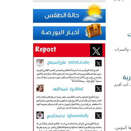
ت
 والمبرات
رية
 أحد أقدم
ا المؤمن،