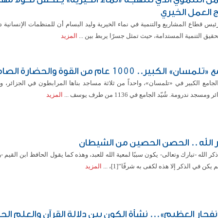
 العمل الخيري
ئيس قطاع المشاريع والتنمية في نماء الخيرية وليد البسام أن للمنظمات الإنسانية دور
قيق التنمية المستدامة، حيث تمثل جسرًا يربط بين ...
المزيد
لمسان» الكبير.. 1000 عام من القوة والحضارة الصامدة
الجامع الكبير في «تلمسان»، واحداً من ثلاثة مساجد بناها المرابطون في الجزائر، 
 ومسجد ندرومة. شُيّد الجامع في 1136 من طرف يوسف ...
المزيد
 الله .. الحصن الحصين من الشيطان
كر الله -تبارك وتعالى- يكون سببًا لمعية الله للعبد، وهذه كما يقول الحافظ ابن القيم -ر
 يكن في الذكر إلا هذه لكفى به شرفًا”[1]، ...
المزيد
انفجار العظيم»... نشأة الكون بين دلالة القرآن والعلم ال