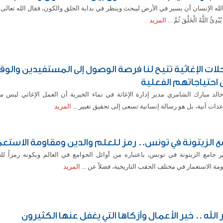
لله الإنسان أن يسير في الأرض ليبحث وينظر في بداية الخلق والكون، فقال الله تعالى: (أَوَل
ُبْدِئُ اللَّهُ الْخَلْقَ ثُمَّ ...
المزيد
حلات الإغاثية تتيح لنا فرصة الوصول إلى المستفيدين والو
 احتياجاتهم الفعلية
خالد مبارك الشامري مدير إدارة الإغاثة في نماء الخيرية أن العمل الإغاثي ليس م
ات آنية، بل هو رسالة إنسانية تسعى إلى تحقيق تغيير ...
المزيد
ع الزيتونة في تونس.. رمز للعلم والدين ومقاومة الاستعم
ر جامع الزيتونة في تونس، باعتباره من أوائل الجوامع في العالم وبكونه رمزاً للع
مة الاستعمار في مختلف الحقب التاريخية، فضلاً عن ...
المزيد
الله .. خير الأعمال وأزكاها التي يغفل عنها الكثيرون