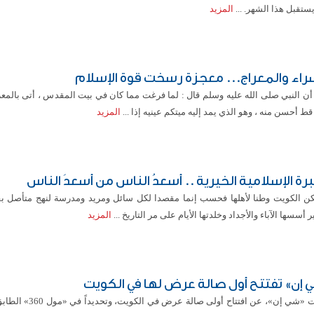
ستقبل هذا الشهر. ...
المزيد
سراء والمعراج... معجزة رسخت قوة الإسلام
ن النبي صلى الله عليه وسلم قال : لما فرغت مما كان في بيت المقدس ، أتى بالمعرا
 قط أحسن منه ، وهو الذي يمد إليه ميتكم عينيه إذا ...
المزيد
برة الإسلامية الخيرية .. أسعدُ الناس من أسعدَ الناس
كن الكويت وطنا لأهلها فحسب إنما مقصدا لكل سائل ومريد ومدرسة لنهج متأصل بق
ر أسسها الآباء والأجداد وخلدتها الأيام على مر التاريخ ...
المزيد
 إن» تفتتح أول صالة عرض لها في الكويت
أعلنت «شي إن»، عن افتتاح أولى صالة عر