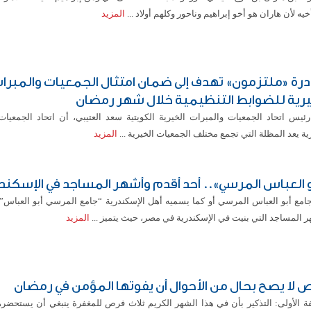
خيه لأن هاران هو أخو إبراهيم وناحور وكلهم أولاد ...
المزيد
درة «ملتزمون» تهدف إلى ضمان امتثال الجمعيات والمبرا
يرية للضوابط التنظيمية خلال شهر رمضان
رئيس اتحاد الجمعيات والمبرات الخيرية الكويتية سعد العتيبي، أن اتحاد الجمعيات
ية يعد المظلة التي تجمع مختلف الجمعيات الخيرية ...
المزيد
و العباس المرسي».. أحد أقدم وأشهر المساجد في الإسكند
جامع أبو العباس المرسي أو كما يسميه أهل الإسكندرية “جامع المرسي أبو العباس”،
 المساجد التي بنيت في الإسكندرية في مصر، حيث يتميز ...
المزيد
 لا يصح بحال من الأحوال أن يفوتها المؤمن في رمضان
فة الأولى: التذكير بأن في هذا الشهر الكريم ثلاث فرص للمغفرة ينبغي أن يستحضره