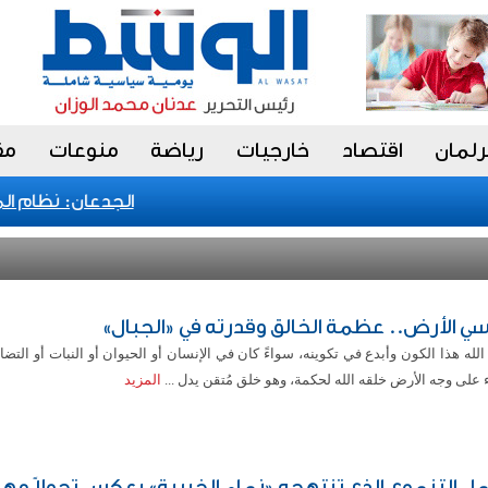
رلمان
اقتصاد
خارجيات
رياضة
منوعات
مق
الجدعان: نظام المشتر
سي الأرض.. عظمة الخالق وقدرته في «الجبال»
لله هذا الكون وأبدع في تكوينه، سواءً كان في الإنسان أو الحيوان أو النبات أو التض
لى وجه الأرض خلقه الله لحكمة، وهو خلق مُتقن يدل ...
المزيد
مل التنموي الذي تنتهجه «نماء الخيرية» يعكس تحولاً مهم