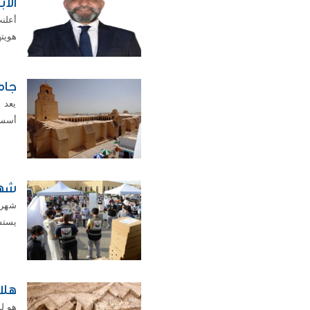
الاب
هويته
جام
يعد ج
أسسها
شهر
شهر 
يستش
هلا
هو لو