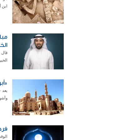
ابن أ
مبا
الخ
قال 
الخير
«أب
يعد 
وأشهر
فرص
الوق