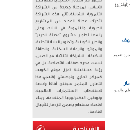
تتجاوز أطر التعاون التقليدي، لتضع حجر
َمْ يَرَوْا
الأساس لمرحلة جديدة من الشراكة
التنموية الشاملة. ​تأتي هذه الشراكة
لتُحرّك عجلة العديد من المشاريع
الحيوية والتنموية في البلاد، وعلى
رأسها تطوير مشروع “مدينة الحرير”
قوف
والجزر الكويتية، وتطوير البنية التحتية،
والموانئ، والرعاية السكنية، والطاقة
جرد تقديم
النظيفة. الشراكة الثنائية مع الصين،
ليست مجرد صفقات اقتصادية، بل هي
رؤية مستقبلية تعزز موقع الكويت
كمركز تجاري ولوجستي إقليمي. ​هذا
ار
التعاون المثمر سيفتح آفاقاً واسعة
لم والدين
لاستقطاب الاستثمارات العالمية،
وتوطين التكنولوجيا المتقدمة، وبناء
اقتصاد مستدام يضمن الازدهار للأجيال
القادمة.