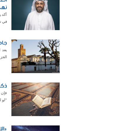
نهج
أكد ر
في تح
جامع «ت
يعد 
الجزائر
ذكر
فإن ذ
“لو لم
«ال