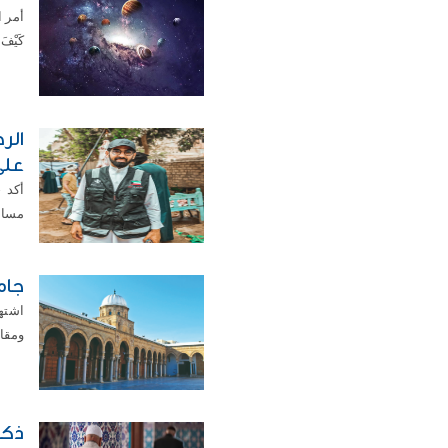
أمر ا
كَيْفَ ي
الر
على
أكد 
مساعد
جام
اشته
ومقاو
ذكر 