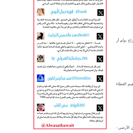
ج ،ولم أر
يم العطاء
ض في الكويت، وتحديداً في «مول 360» الطابق الأرضي -