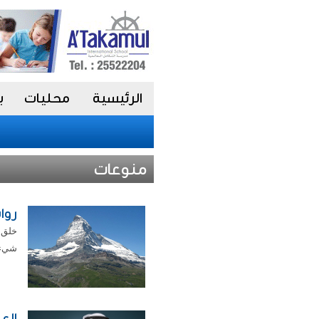
الرئيسية
محليات
ب
منوعات
روا
خلق ا
شيء ع
الع