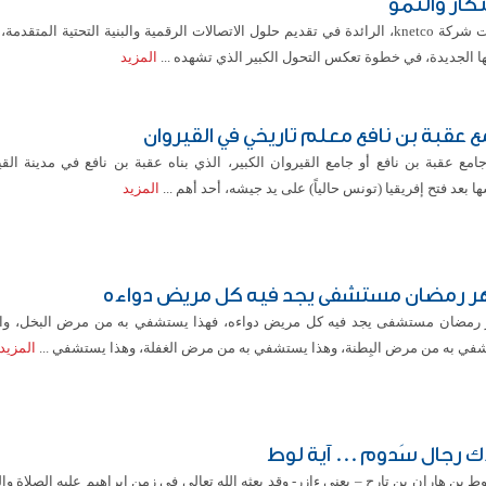
تكار والنمو
أعلنت شركة knetco، الرائدة في تقديم حلول الاتصالات الرقمية والبنية التحتية المتقد
ا الجديدة، في خطوة تعكس التحول الكبير الذي تشهده ...
المزيد
ع عقبة بن نافع معلم تاريخي في القيروان
امع عقبة بن نافع أو جامع القيروان الكبير، الذي بناه عقبة بن نافع في مدينة الق
 بعد فتح إفريقيا (تونس حالياً) على يد جيشه، أحد أهم ...
المزيد
 رمضان مستشفى يجد فيه كل مريض دواءه
رمضان مستشفى يجد فيه كل مريض دواءه، فهذا يستشفي به من مرض البخل، وال
في به من مرض البِطنة، وهذا يستشفي به من مرض الغفلة، وهذا يستشفي ...
المزيد
ك رجال سَدوم ... آية لوط
ط بن هاران بن تارح – يعني ءازر- وقد بعثه الله تعالى في زمن إبراهيم عليه الصلاة وا