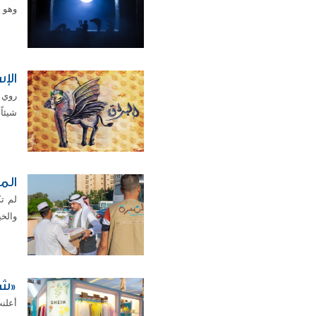
وهو ي
الإ
روي أ
شيئاً
الم
لم ت
والخي
«شي