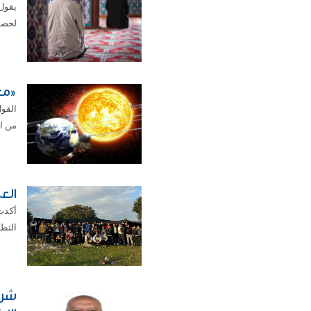
يقول
لحضور
«مع
القول
من الما
الع
أكدت
التطو