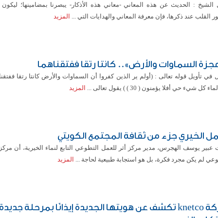
 الشيخ : الحديث عن هذه المعاني -معاني هذه الأذكار- يبصرنا بمضامينها؛ ليكون
 القلب عند ذكرها، فإن معرفة المعاني والهدايات التي ...
المزيد
جزة السماوات والأرض».. كانتا رتقا ففتقناهما
 في تأويل قوله تعالى : (أولم ير الذين كفروا أن السماوات والأرض كانتا رتقا ففتقنا
ء كل شيء حي أفلا يؤمنون ( 30 ) ) يقول تعالى ...
المزيد
مل الخيري جزء من ثقافة المجتمع الكويتي
 عبير يوسف الهجرس، مدير مركز أثر للعمل التطوعي التابع لنماء الخيرية، أن مركز 
عي لم يكن مجرد فكرة، بل هو استجابة طبيعية لحاجة ...
المزيد
شركة knetco تكشف عن هويتها الجديدة إيذانًا بمرحلة جديد