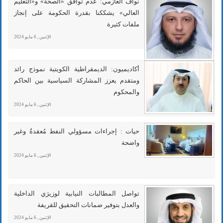
نواف العازمي: عدم توافق «الصحة» و«التعليم
العالي» يشككنا بقدرة الحكومة على إنجاز
ملفات كثيرة
الإثنين , 6 مايو 2024
أكاديميون: الديمقراطية الكويتية نموذج رائد
ومتقدم يعزز المشاركة السياسية بين الحاكم
والمحكوم
الإثنين , 6 مايو 2024
حيات : إجراءات مسؤولي النفط مُعقدةُ وغير
واضحة
الإثنين , 6 مايو 2024
تواصل المطالبات النيابية لوزيرَي الداخلية
والعدل بتوفير ضمانات التحقيق للقريفة
الإثنين , 6 مايو 2024