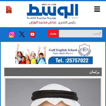
بحث
برلمان