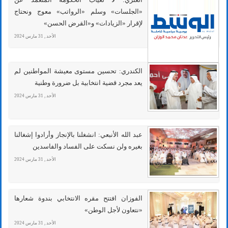
«الجلسات» وسلم «الرواتب» معوج ونحتاج
لإقرار «الزيادات» و«القرض الحسن»
الأحد , 31 مارس 2024
الكندري: تحسين مستوى معيشة المواطنين لم
يعد مجرد قضية انتخابية بل ضرورة وطنية
الأحد , 31 مارس 2024
عبد الله الأنبعي: انشغلنا بالإنجاز وأرادوا إشغالنا
بغيره ولن نسكت على الفساد والفاسدين
الأحد , 31 مارس 2024
الفوزان افتتح مقره الانتخابي بندوة شعارها
«نتعاون لأجل الوطن»
الأحد , 31 مارس 2024