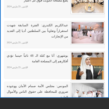
يضع مصلحة الكويت فوق كل اعتبار
الإثنين , 25 مارس 2024
عبدالكريم الكندري: الفترة السابقة شهدت
استقراراً وتعاوناً بين السلطتين أديا إلى العديد
من الإنجازات
الإثنين , 25 مارس 2024
بوشهري: أنا مع كتلة الـ 48 نائباً حينما تؤدي
أفكارهم إلى المصلحة العامة
الإثنين , 25 مارس 2024
المونس: مجلس الأمة صمام الأمان ووجوده
ضروري للمحافظة على حقوق الناس والأموال
العامة
الإثنين , 25 مارس 2024