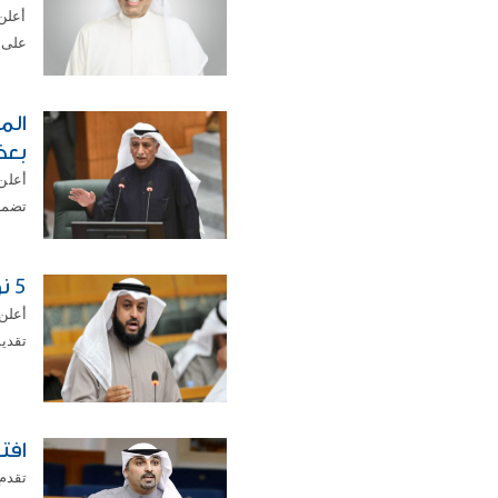
أعلن
على م
بعض
أعلن
تضمنه
5 نواب اقترحوا إنشاء?الهيئة العامة للذكاء الاصطناعي?
أعلن
تقديم
افت
تقدم