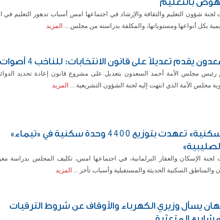
هوض بالتعليم
 لجنة شؤون التعليم والثقافة والإرشاد في اجتماعها امس أسباب تدهور التعليم في
يمية بكل أنواعها ومستوياتها، والمكلفة بدراسته من مجلس ...
المزيد
دون يقدم تعديلاً على قانون الانتخابات: للناخب 4 أصوات
 رئيس مجلس الأمة أحمد السعدون بتعديل على مشروع قانون إعادة تحديد الدوائر ا
ة مجلس الأمة الذي انتهت إليه لجنة الشؤون التشريعية ...
المزيد
«السكنية» تعهدت بتوزيع 4400 وحدة سكنية في «تيماء»
لصليبية»
 لجنة الإسكان والعقار البرلمانية، في اجتماعها امس، تكليف المجلس بدراسة معو
 والمناطق السكنية الحديثة والمستقبلية وأسباب تأخر ...
المزيد
هان يسأل وزيري الكهرباء والأوقاف عن شروط الترقيات
مشاريع المتعثرة