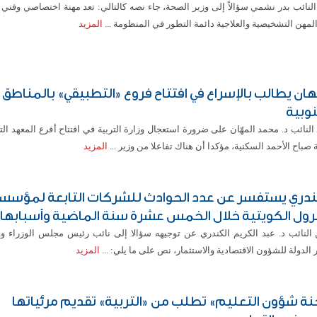
لنائب بدر نشمي سؤالاً إلى وزير الصحة، جاء نصه كالتالي: تعد مهنة اختصاصي وفني 
لمهن التشخيصية والعلاجية دائمة التطور في المنظومة ...
المزيد
هان يطالب بالإسراع في افتتاح فروع «التطبيقي» بالمناطق
نوبية
لنائب د. محمد المهّان على ضرورة استعجال وزارة التربية في افتتاح أفرع المعهد ا
 صباح الأحمد السكنية، مؤكدا أن هناك تفاعلا من وزير ...
المزيد
ندري يستفسر عن عدد الحوادث للشركات التابعة لمؤسس
ترول الكويتية خلال الخمس عشرة سنة الماضية وأسبابها
 النائب د. عبد الكريم الكندري عن توجيهه سؤالا إلى نائب رئيس مجلس الوزراء وو
 الدولة للشؤون الاقتصادية والاستثمار، نص على ما يلي: ...
المزيد
نة شؤون التعليم» تطلب من «التربية» تقديم مرئياتها