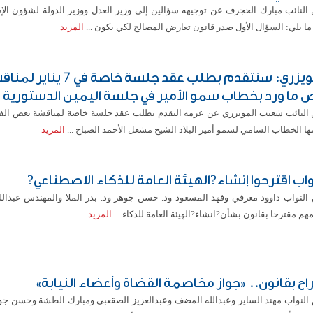
 النائب مبارك الحجرف عن توجيهه سؤالين إلى وزير العدل ووزير الدولة لشؤون الإ
ا يلي: السؤال الأول صدر قانون تعارض المصالح لكي يكون ...
المزيد
المويزري: سنتقدم بطلب عقد جلسة خاصة في 7 ين
 ما ورد بخطاب سمو الأمير في جلسة اليمين الدستورية
 النائب شعيب المويزري عن عزمه التقدم بطلب عقد جلسة خاصة لمناقشة بعض الف
ا الخطاب السامي لسمو أمير البلاد الشيح مشعل الأحمد الصباح ...
المزيد
 النواب داوود معرفي وفهد المسعود ود. حسن جوهر ود. بدر الملا والمهندس عبدالل
هم مقترحا بقانون بشأن?انشاء?الهيئة العامة للذكاء ...
المزيد
راح بقانون.. «جواز مخاصمة القضاة وأعضاء النيابة»
 النواب مهند الساير وعبدالله المضف وعبدالعزيز الصقعبي ومبارك الطشة وحسن جوه