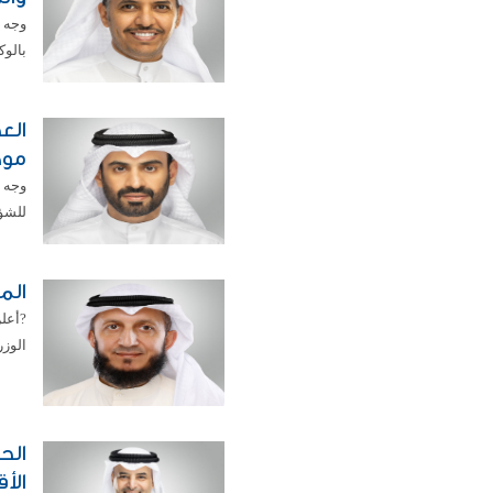
وجه ا
بالوك
الع
موظ
وجه 
للشؤو
المسعود يس
الوزر
الح
الأ