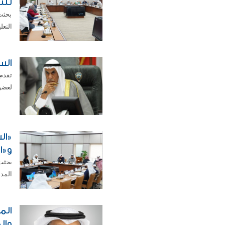
للن
بحثت
التعل
السع
تقدم
لعضوي
و«ا
بحثت
المدن
الم
وال