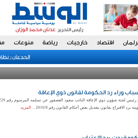
رلمان
اقتصاد
خارجيات
رياضة
منوعات
مق
الجدعان: نظام الم
مة برد الاقتراح بقانون بتعديل بعض أحكام القانون رقم 2010/8 ...
المزيد
كومة ردت «رد الاعتبار»