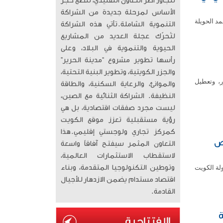
تتجاوز أطر التعاون التقليدي، لتضع حجر
الأساس لمرحلة جديدة من الشراكة
مد الحويلة
التنموية الشاملة. ​تأتي هذه الشراكة
لتُحرّك عجلة العديد من المشاريع
الحيوية والتنموية في البلاد، وعلى
رأسها تطوير مشروع “مدينة الحرير”
والجزر الكويتية، وتطوير البنية التحتية،
، وتعطيل
والموانئ، والرعاية السكنية، والطاقة
النظيفة. الشراكة الثنائية مع الصين،
ليست مجرد صفقات اقتصادية، بل هي
رؤية مستقبلية تعزز موقع الكويت
كمركز تجاري ولوجستي إقليمي. ​هذا
فض
التعاون المثمر سيفتح آفاقاً واسعة
لاستقطاب الاستثمارات العالمية،
لة الكويت
وتوطين التكنولوجيا المتقدمة، وبناء
اقتصاد مستدام يضمن الازدهار للأجيال
القادمة.
ة