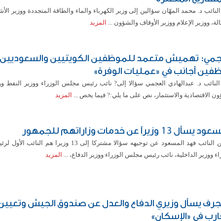
لنائب د. محمد المهّان سؤالين إلى وزير الكهرباء والماء والطاقة المتجددة ووزير الأش
الة، ووزير الإعلام ووزير الأوقاف والشؤون ...
المزيد
جمي: تهميش متعمد للموظفين الكويتيين والسعوديين و
فين أجانب في «عمليات الوفرة»
النائب د. عبدالهادي العجمي سؤالا إلى? نائب رئيس مجلس الوزراء ووزير النفط ووز
ن الاقتصادية والاستثمار، نص على ما يلي:? فيما يخص ...
المزيد
أل 13 وزيراً عن خدمات وزاراتهم للجمهور
?أعلن النائب فهد المسعود عن توجيهه سؤالا مشتركا إلى 13 وزيرا هم
اء ووزير الداخلية، نائب رئيس مجلس الوزراء ووزير الدفاع، ...
المزيد
جرف يسأل وزيري الدفاع والعدل عن صندوق الجيش وتعيين 
قارب في «الإسكان»