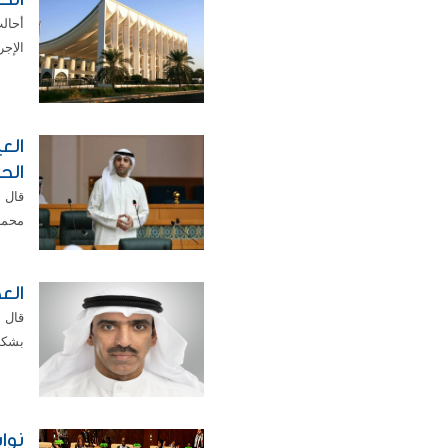
الإجرا
الع
الح
قال 
محمد 
الع
قال ا
بشكل
نوا