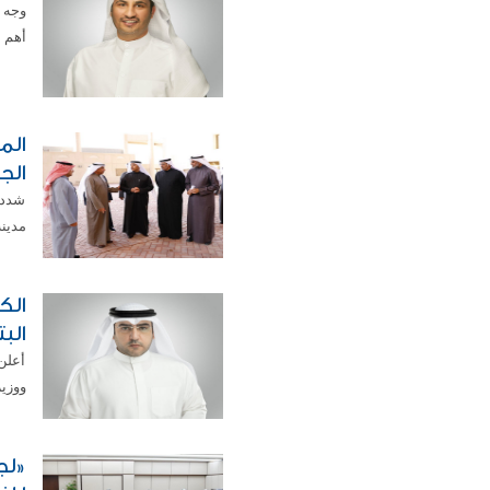
وجه ا
أهم ا
الم
الج
شدد ا
مدينة
الك
الب
أعلن
ووزير
«لج