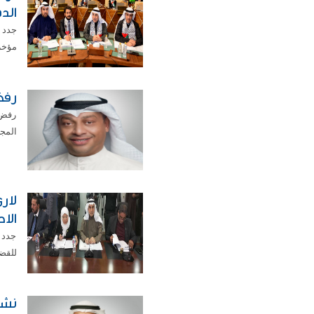
الد
جدد أ
مؤخرا
رفض
رفض 
المج
لار
الاح
جدد 
للقضي
نشم