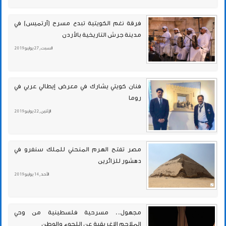
فرقة نغم الكويتية تبدع مسرح (آرتميس) في
مدينة جرش التاريخية بالأردن
السبت , 27 يوليو 2019
فنان كويتي يشارك في معرض إيطالي عربي في
روما
الإثنين , 22 يوليو 2019
مصر تفتح الهرم المنحني للملك سنفرو في
دهشور للزائرين
الأحد , 14 يوليو 2019
مجهول.. مسرحية فلسطينية من وحي
الملاحم الإغريقية عن اللجوء والوطن