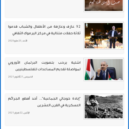
92 عازف وعازفة من الأطفال والشباب قدموا
ثلاثة حفلات متتالية في مركز اليرموك الثقافي
الأحد , 25 مايو 2025
اشتية يرحب بتصويت البرلمان الأوروبي
لمواصلة تقديم المساعدات للفلسطينيين
الخميس , 21 أكتوبر 2021
"إبادة خوجالي الجماعية".. أحد أفظع الجرائم
العسكرية في القرن العشرين
الإثنين , 22 فبراير 2021