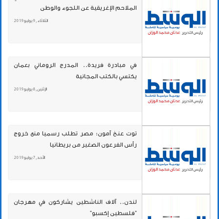
الملاحم الإغريقية عن اللجوء والوطن
الثلاثاء , 9 يوليو 2019
في مبادرة فريدة.. المدرج الروماني بعمان
يكتسي بالكتب المجانية
الإثنين , 8 يوليو 2019
توت عنخ آمون: مصر تطلب رسميا منع خروج
رأس الفرعون الصغير من بريطانيا
الأحد , 7 يوليو 2019
لندن.. آلاف الناشطين يشاركون في مهرجان
"فلسطين إكسبو"