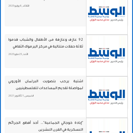
الثلاثاء , 8 يوليو 2025
92 عازف وعازفة من الأطفال والشباب قدموا
ثلاثة حفلات متتالية في مركز اليرموك الثقافي
الأحد , 25 مايو 2025
اشتية يرحب بتصويت البرلمان الأوروبي
لمواصلة تقديم المساعدات للفلسطينيين
الخميس , 21 أكتوبر 2021
"إبادة خوجالي الجماعية".. أحد أفظع الجرائم
العسكرية في القرن العشرين