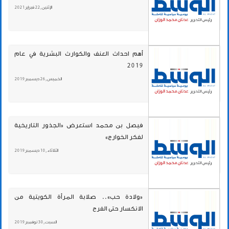
الإثنين , 22 فبراير 2021
أهم احداث العنف والكوارث البشرية في عام
2019
الخميس , 26 ديسمبر 2019
فيصل بن محمد استعرض «الجذور التاريخية
لفكر الخوارج»
الثلاثاء , 10 ديسمبر 2019
«ولادة حب».. صلابة المرأة الكويتية من
الانكسار حتى الفرح
السبت , 30 نوفمبر 2019