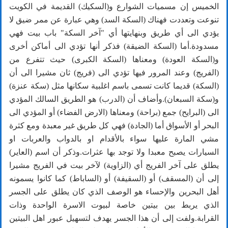
الخميس إن مسميات الشوارع و(السكيك) القديمة في الكويت
تنوعت وتعددت فهناك (السكة السد) وهي عبارة عن ممر ضيق لا
يؤدي الى أي طريق وبنهايتها أي "آخر السكة" باب بيت فهي
مسدودة.أما (السكة الضيقة) فذكر أنها تؤدي الى أماكن أخرى
و(السكة العودة) ومعناها (السكة الكبرى) حيث تتفرع من
(الفريج) وعند المرور فيها تؤدي الى (فريج) ثان مشيرا الى أن
(السكة) قديما كانت تسمى باسم اغلبية سكانها مثل (سكة عنزة)
و(سكة السبعان).وأضاف أن (الدرب) هو الطريق السالك المؤدي
الى (البرايح) جمع (براحة) ومعناها (الارض الفضاء) أو المؤدي الى
البحر أو الأسواق أما (الجادة) فهي كل طريق غير معبدة ومع كثرة
مشي المارة عليها سواء بالأقدام او بالدواب والعربات او
السيارات يصبح معبدا ولا توجد بها عثرات.وذكر أن اسم (العاير)
يطلق على آخر الفريج أي (الزاوية) لآخر بيت في الفريج مشيرا
إلى أن (المسقف) أو (السقيفة) أو (الساباط) كما كانوا يسمونه
أهل البحرين والإحساء هو الوصف الذي كان يطلق على الجسر
الذي يربط بين بيتين خاصة لبيوت الاسرة الواحدة وذات
القرابة.ولفت إلى أن هذا الجسر يهدف لتسهيل عبور اهل البيتين