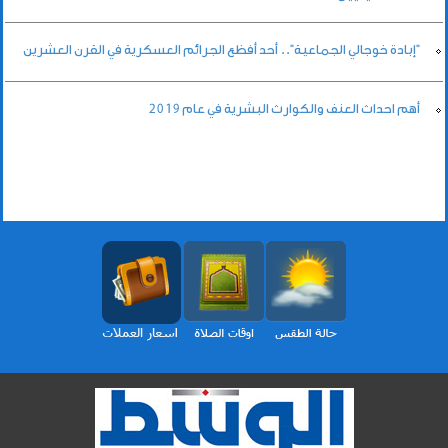
"إبادة خوجالي الجماعية".. أحد أفظع الجرائم العسكرية في القرن العشرين
أهم احداث العنف والكوارث البشرية في عام 2019