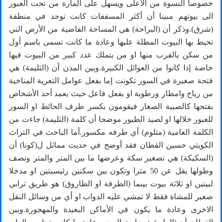
خصوصا النسوة من الأعلى ويسهل على المارة من تحت العبور
الى بيوتهم مبينا أن أكثر المسقفات كانت توجد في منطقة
(شرق).وذكر أن (البراحة) هي المساحة الفاضية من الأرض التي
تحيط بها البيوت المطلة عليها وعادة ما كانت تسمى باسم أول
من سكن بالقرب منها او من يتملك عدد كبير من البيوت فيها
خاصة إذا كانوا من العوائل الكبيرة.وبين المذن أن (الثليمة) هي
فتحة صغيرة في السور تكونت إما بفعل عوامل التعرية المناخية
من رياح وامطار ورطوبة او بفعل فاعل حيث يعمد أحد الأشخاص
بفتحها كالصبية الصغار فيقومون بكسر طرف الحائط او السور
للعبور خلالها او لصيد الطيور موضحا أن كلمة (الثليمة) جاءت من
الكلمة العامية (مثلوم) أي طرفه مكسور.أما الباحث في التراث
الكويتي حسين القطان فقد أوضح في حديث مماثل ل(كونا) أن
(السكيكة) هي تصغير سكة وعرضها ما بين المتر والمتر ونصف
وطولها يقل عن 50 مترا وتكون بين سكتين رئيسيتين او مدخلا
لبيتين او ثلاثة بيوت بينما (الطرقة او الطاروق) هو طريق ترابي
صغير للمشاة فقط لا تمشي عليه الدواب او أي من وسائل النقل
الاخرى وعادة ما يكون في الأماكن البعيدة والمهجورة.وبين