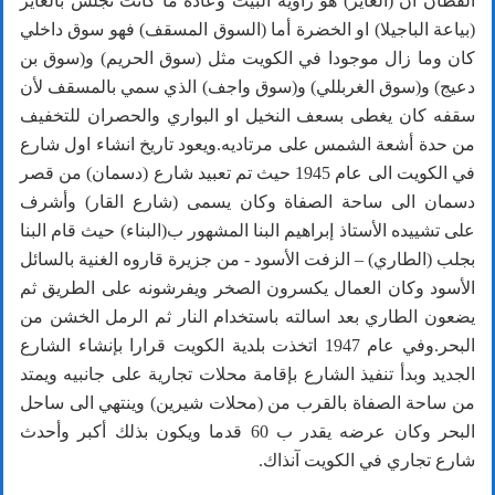
القطان أن (العاير) هو زاوية البيت وعادة ما كانت تجلس بالعاير
(بياعة الباجيلا) او الخضرة أما (السوق المسقف) فهو سوق داخلي
كان وما زال موجودا في الكويت مثل (سوق الحريم) و(سوق بن
دعيج) و(سوق الغربللي) و(سوق واجف) الذي سمي بالمسقف لأن
سقفه كان يغطى بسعف النخيل او البواري والحصران للتخفيف
من حدة أشعة الشمس على مرتاديه.ويعود تاريخ انشاء اول شارع
في الكويت الى عام 1945 حيث تم تعبيد شارع (دسمان) من قصر
دسمان الى ساحة الصفاة وكان يسمى (شارع القار) وأشرف
على تشييده الأستاذ إبراهيم البنا المشهور ب(البناء) حيث قام البنا
بجلب (الطاري) – الزفت الأسود - من جزيرة قاروه الغنية بالسائل
الأسود وكان العمال يكسرون الصخر ويفرشونه على الطريق ثم
يضعون الطاري بعد اسالته باستخدام النار ثم الرمل الخشن من
البحر.وفي عام 1947 اتخذت بلدية الكويت قرارا بإنشاء الشارع
الجديد وبدأ تنفيذ الشارع بإقامة محلات تجارية على جانبيه ويمتد
من ساحة الصفاة بالقرب من (محلات شيرين) وينتهي الى ساحل
البحر وكان عرضه يقدر ب 60 قدما ويكون بذلك أكبر وأحدث
شارع تجاري في الكويت آنذاك.