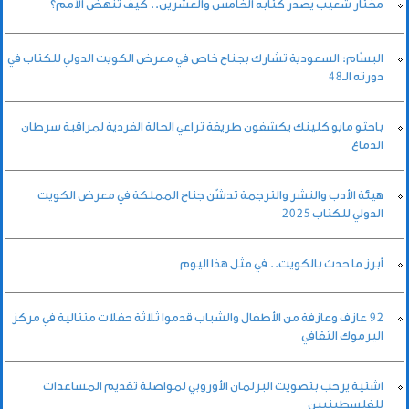
مختار شعيب يصدر كتابه الخامس والعشرين.. كيف تنهض الأمم؟
البسّام: السعودية تشارك بجناح خاص في معرض الكويت الدولي للكتاب في
دورته الـ48
باحثو مايو كلينك يكشفون طريقة تراعي الحالة الفردية لمراقبة سرطان
الدماغ
هيئة الأدب والنشر والترجمة تدشّن جناح المملكة في معرض الكويت
الدولي للكتاب 2025
أبرز ما حدث بالكويت.. في مثل هذا اليوم
92 عازف وعازفة من الأطفال والشباب قدموا ثلاثة حفلات متتالية في مركز
اليرموك الثقافي
اشتية يرحب بتصويت البرلمان الأوروبي لمواصلة تقديم المساعدات
للفلسطينيين