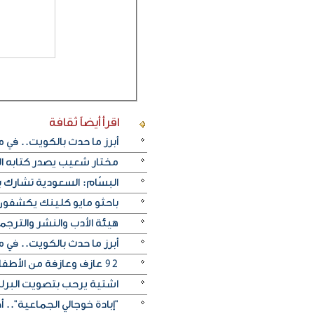
اقرأ أيضاً
ثقافة
أبرز ما حدث بالكويت.. في م
مختار شعيب يصدر كتابه ا
البسّام: السعودية تشارك ب
باحثو مايو كلينك يكشفون 
هيئة الأدب والنشر والترجمة
أبرز ما حدث بالكويت.. في م
92 عازف وعازفة من الأطفال والشباب قدموا ثلاثة حفلات متتالية في مركز اليرموك الثقافي
اشتية يرحب بتصويت البرل
"إبادة خوجالي الجماعية".. 