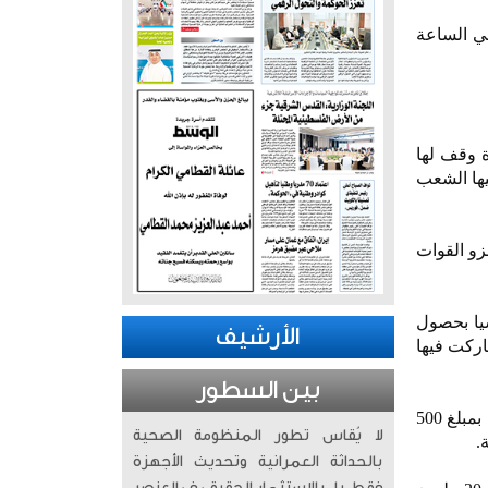
مدي في الساعة
دة وقف لها
يها الشعب
زو القوات
آسيا بحصول
الأرشيف
اركت فيها
بين السطور
2012 - نائب رئيس مجلس الوزراء ووزير الخارجية الشيخ صباح خالد الحمدالصباح يعلن مساهمة الكويت بمبلغ 500
لا يُقاس تطور المنظومة الصحية
.
بالحداثة العمرانية وتحديث الأجهزة