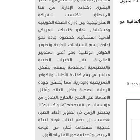
فقط، بل بالاستثمار الحقيقي في العنصر
2016 - الصندوق الكويتي للتنمية الاقتصادية العربية يوقع اتفاقية مع الأردن يقدم بمقتضاها منحة بقيمة 20 مليون
البشري وكفاءة الإدارة. من هذا
المنطلق، تكتسب الشراكة
تفاقية مع
الاستراتيجية بين وزارة الصحة الكويتية
ومستشفى «مايو كلينك» الأمريكي
أهمية استثنائية، كخطوة جادة نحو
إعادة رسم السياسات الإدارية وتطوير
الكوادر الوطنية وفق أعلى المعايير
العالمية. ​ نقل الخبرات الطبية
والتنظيمية المتقدمة يسهم بشكل
مباشر في رفع كفاءة الأطباء والكوادر
التمريضية والإدارية، مما يُحسّن جودة
دود: 0
الرعاية الصحية داخل البلاد ويُقلل
الاعتماد على العلاج بالخارج. ​التعاون مع
مؤسسات عريقة بحجم “مايو كلينك” لا
يختصر الزمن في تطوير الأداء الطبي
فحسب، بل يضع لبنات قوية لبيئة
علاجية مستدامة تُعلي من قيمة
المريض وتجعله محور الاهتمام الأول.