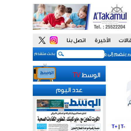
الات
الأخيرة
اتصل بنا
ينضم إلى مشروع «أداء» للسلوك الوظيفي لتعزيز «النزاهة والشفاف
بحث متقدم
عدد اليوم
T+
|
T-