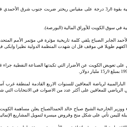
1976 - الكويت تتعرض لهزة أرضية بقوة 8ر3 درجة على مقياس ريختر ضربت جنوب شرق الأح
ر الأحمد الجابر الصباح يلقي كلمة تاريخية مؤثرة في مؤتمر الأمم المتح
 اكفهم طويلا في موقف قل ان شهدت المنظمة الدولية نظيرا وابكى ف
افق على تعويض الكويت عن الأضرار التي تكبدتها الصناعة النفطية جراء غ
لعاب البارالمبية لرياضة المعاقين للسنوات الاربع القادمة لمنطقة غرب 
ي الرياضي للمعاقين على أكثر عدد من الاصوات في الانتخابات التي ش
لة لليمن تأتي على شكل منح وقروض ميسرة لتمويل المشاريع الإنمائية