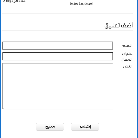
عدد الردود: 0
اصحابها فقط.
أضف تعليق
الاسم
عنوان
المقال
النص