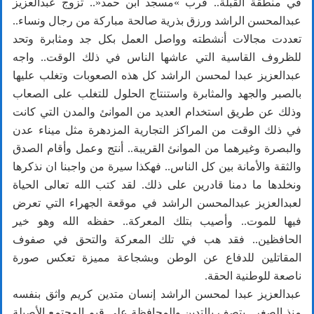
في منطقة القبلة.. قرب »مسجد ابن حمد«.. تزوج عبدالعزيز
عبدالمحسن الراشد ورزق بذرية صالحة مباركة من رجال ونساء..
تعددت مجالات أنشطته وواصل العمل بكل جد ومثابرة وتحد
للظروف القاسية التي عاشها الناس في ذلك الوقت.. واجه
عبدالعزيز عبدا لمحسن الراشد كل هذه الصعوبات وتغلب عليها
بالصبر والجهد والمثابرة واستنتاج الحلول للتغلب على الصعاب
وذلك عن طريق استخدام العديد من الموانئ والمدن التي كانت
في ذلك الوقت من المراكز التجارية المزدهرة مثل ميناء عدن
والبصرة وغيرهما من الموانئ القريبة.. أنتج وعمل وأقام الصدق
والثقة والأمانة بين كل الناس.. فهكذا سيرة من واجبنا ان نذكرها
ونخلدها ما دمنا قادرين على ذلك. لقد كتب الله تعالى الحياة
لعبدالعزيز عبدالمحسن الراشد في موقعة الجهراء التي تعرض
فيها للموت.. وأصيب بتلك المعركة.. حفظه الله وهو خير
الحافظين.. فقد هب في تلك المعركة والتحق في صفوف
المقاتلين للدفاع عن الوطن وبشجاعة مميزة تعكس صورة
ناصعة للوطنية الحقة.
عبدالعزيز عبدا لمحسن الراشد إنسان متدين كريم واثق بنفسه
منذ الصغر.. يتصف بالتدين والمحافظة على قيم المجتمع الأصيلة