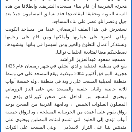
هجرته الشريفة أن قام ببناء مسجده الشريف. وانطلاقا من هذه
السنة النبوية وتحقيقا لمقاصدها فقد تسابق المسلمون جيلا بعد
جيل وعصرا تلو عصر على بناء المساجد.
نستعرض في هذا الملف الرمضاني عددا من مساجد الكويت
ونلقي الضوء على عمارتها وأماكنها ومن قام على رعايتها
ونستذكر أعمال التطوع والخير ومن اسهموا في بنائها وتشييدها.
نصطحبكم معنا لمتابعة الحلقات تواليا..
مسجد سعود عبدالعزيز الراشد
يقع في منطقة العديلية والذي أنشئي في شهر رمضان عام 1425
هجرية الموافق أكتوبر 2004 ميلادية ويقع المسجد على في وسط
منطقة العديلية المسجد على زاوية في منطقة ، وله خمسة أبواب
ثلاثة جانبية واثنان خلفية والمسجد بني على التاز الروماني
ويحتوي المسجد من الداخل على صحن كبيرالذي يؤدي به
المصلون الصلوات الخمس ، وبالجهة الغربية من الصحن يوجد
رواق يقوم على أعمدة من الخرسانة المسلحة ، وبالرواق خمسة
أبواب تؤدي إلى الخلوة التي تتسع لمئات المصلين ويحتوي على
مئذنتين بنيا على التراز الاسلامي وبني المسجد على التراث