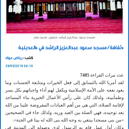
مسجد سعود عبدالعزيز الراشد «تصوير: محمد صابر»
ثقافة / مسجد سعود عبدالعزيز الراشد في «العديلية»
كتب :
رياض عواد
29/05/2018 06:10
عدد مرات القراءة
7485
لقد أمرنا الله بالتسابق إلى فعل الخيرات ومتابعة الحسنات وما
يعود نفعه على الأمة الإسلامية ويكفل لهم أداء واجباتهم بكل يسر
وطمأنينة، ولذلك كان على رأس الأعمال الخيرية بناء المساجد
لإقامة الصلاة، التي هي من أهم العبادات المفروضة علينا من الله
بعد توحيده، فهي الصلة بين العبد وربه، ولذلك جاء في الصحيحين
«من بنى مسجدا يبتغي به وجه الله بنى الله له بيتا في الجنة».
وكان أول عمل قام به الرسول لدى وصوله إلى المدينة في