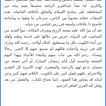
والكرم.. لذا نشأ عبدالعزيز الراشد متشبعاً بقيم بيئته من
المحافظة على مبادئ الإسلام والتخلق بأخلاقه الفاضلة.. هذه
الصفات جعلته محبوباً بين الناس.. سرعان ما وثقوا به وبأمانته
فأصبح ذا علاقات واسعة في زمن قياسي من حياته.
بعد أن منّ الله عليه بسعة الرزق وشرف المكانة.. تبوأ العديد من
المناصب في الدولة.. حرص من خلالها على خدمة وطنه وأهله
من أبناء الكويت بكل ما يستطيع.. كذلك أولاده.. رحمه الله وبارك
الله في ذريته وأحفاده فكلهم لم نسمع عنهم إلا الخير.. رجالاً
ونساء.. رحم الله من مات منهم والبقاء للأحياء وبهذا اليوم
الجمعة واحسبه أول أيام رمضان المبارك أو آخر جمعة من
شعبان ندعو لهم بالرحمة والمغفرة.. لهذه الأسرة كل التقدير
والاحترام.. فلهم فضل كبير على الكويت.. الكلام عنهم كثير وعن
أبنائه قد يتجاوز هذا العمود.. إنما يحتاج لكتاب.. والفضل من بعد
وقبل لله العزيز الغافر الرحيم.