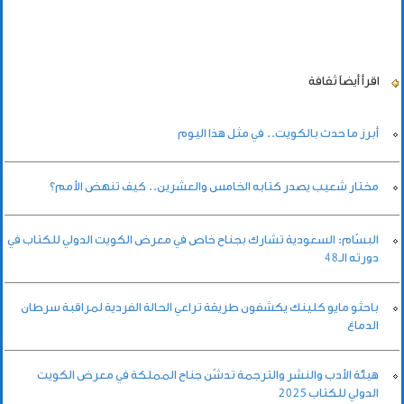
اقرأ أيضاً
ثقافة
أبرز ما حدث بالكويت.. في مثل هذا اليوم
مختار شعيب يصدر كتابه الخامس والعشرين.. كيف تنهض الأمم؟
البسّام: السعودية تشارك بجناح خاص في معرض الكويت الدولي للكتاب في
دورته الـ48
باحثو مايو كلينك يكشفون طريقة تراعي الحالة الفردية لمراقبة سرطان
الدماغ
هيئة الأدب والنشر والترجمة تدشّن جناح المملكة في معرض الكويت
الدولي للكتاب 2025