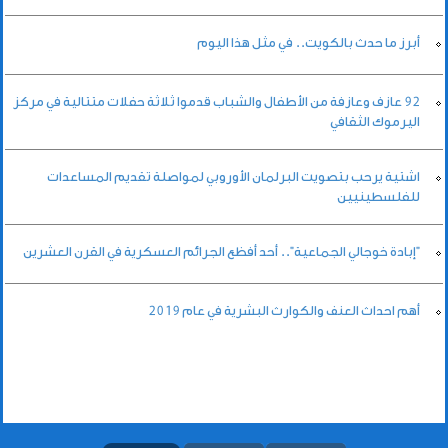
أبرز ما حدث بالكويت.. في مثل هذا اليوم
92 عازف وعازفة من الأطفال والشباب قدموا ثلاثة حفلات متتالية في مركز
اليرموك الثقافي
اشتية يرحب بتصويت البرلمان الأوروبي لمواصلة تقديم المساعدات
للفلسطينيين
"إبادة خوجالي الجماعية".. أحد أفظع الجرائم العسكرية في القرن العشرين
أهم احداث العنف والكوارث البشرية في عام 2019