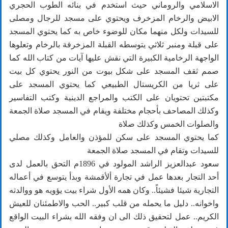
الاسلامي والروماني حيث استخدم في بنائه الطوب الحجري
الابيض والرخام المزخرف ويحتوي على مسجد للرجال ومصلى
للسيدات ولكل منهما مكان للوضوء خاص به كما يحتوي المسجد
على قبلة ومنبر ثلاثي يتوسطه القبلة المزخرفة بالرخام وتعلوها
الواجهة الرخامية الكبيرة التي نقش عليها آيات من كتاب الله كما
صمم ثقف المسجد على شكل بيوت من النور يحتوي كل بيت
على ثريا من الكريستال الطبيعي كما يحتوي المسجد على
مكتبتين تحتويان على الكتب والمراجع الدينية وكتب التفاسير
وكذلك المصاحف بأحجام مختلفة ويقام في المسجد صلاة الجمعة
والصلوات الخمس وكذلك صلاة
كما يحتوي المسجد على سكن للمؤذن والعامل وكذلك مصلي
للسيدات وتقام في المسجد صلاة الجمعة
سعود عبدالعزيز الراشد المولود في 1896م التحق بالعمل لدى
أحد التجار بعدها عمل في تجارة ألأقمشة وبدأ يتوسع في أعماله
التجارية شيئا فشيئاً.. وكان همه الأول شراء بيت يؤويه هو ووالدته
واخوانه.. دليل ما يحمله من قلب كبير.. الحب والاطمئنان للعيش
الكريم.. عمل لتحقيق ذلك الى ان وفقه الله بشراء البيت الواقع