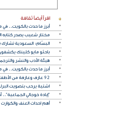
اقرأ أيضاً
ثقافة
أبرز ما حدث بالكويت.. في م
مختار شعيب يصدر كتابه ا
البسّام: السعودية تشارك ب
باحثو مايو كلينك يكشفون 
هيئة الأدب والنشر والترجمة
أبرز ما حدث بالكويت.. في م
92 عازف وعازفة من الأطفال والشباب قدموا ثلاثة حفلات متتالية في مركز اليرموك الثقافي
اشتية يرحب بتصويت البرل
"إبادة خوجالي الجماعية".. 
أهم احداث العنف والكوارث الب