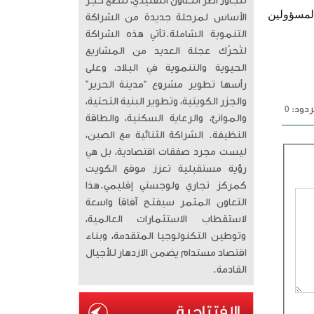
تتجاوز أطر التعاون التقليدي، لتضع حجر
لمسؤولين
الأساس لمرحلة جديدة من الشراكة
التنموية الشاملة. ​تأتي هذه الشراكة
لتُحرّك عجلة العديد من المشاريع
الحيوية والتنموية في البلاد، وعلى
رأسها تطوير مشروع “مدينة الحرير”
والجزر الكويتية، وتطوير البنية التحتية،
دود: 0
والموانئ، والرعاية السكنية، والطاقة
النظيفة. الشراكة الثنائية مع الصين،
ليست مجرد صفقات اقتصادية، بل هي
رؤية مستقبلية تعزز موقع الكويت
كمركز تجاري ولوجستي إقليمي. ​هذا
التعاون المثمر سيفتح آفاقاً واسعة
لاستقطاب الاستثمارات العالمية،
وتوطين التكنولوجيا المتقدمة، وبناء
اقتصاد مستدام يضمن الازدهار للأجيال
القادمة.