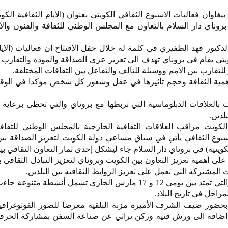
وان فعاليات الاسبوع الثقافي الكويتي بعنوان (الأيام الثقافية الكويت
روناي دار السلام بالتعاون مع المجلس الوطني للثقافة والفنون والآ
كتور فهد الظفيري في كلمة له خلال حفل الافتتاح ان فعاليات (الايام
يتي يقام في بروناي تهدف الى تعزيز عرى الصداقة والمودة والتقارب
 للتقارب بين الامم ووسيلة للتآلف والتفاعل بين الثقافات المختلفة.
مية الثقافة وحجم تأثيرها في عقل وشعور كل شخص مؤكدا في الوقت
ت بالعلاقات الدبلوماسية التي تربطها مع بروناي والتي تحظى برعاية
لدين.
كويت مراقب العلاقات الثقافية الخارجية بالمجلس الوطني للثقافة
سبوع الثقافي يأتي في سياق مساعي دولة الكويت لتعزيز الصداقة بي
لكويتية) في بروناي دار السلام جاء ليشكل إحدى ثمار التعاون الثقافي بين
ى أهمية تعزيز التعاون بين الكويت وبروناي لتعزيز التبادل الثقافي بي
 المشتركة التي تعمل على تعزيز الروابط الثقافية بين البلدين.
واوضح أن هذه الفعالية الثقافية والتي تمتد بين يومي 12 و 17 مارس الجاري تشمل أنشطة 
راحل في تاريخ البلاد.
بحضور ضيف الشرف الأميرة مزنة البلقيه معرضا للصور الفوتوغرافي
ت اضافة الى ورش فنية وركن تراثي عن صناعة السفن بمشاركة الحرفي