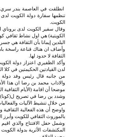
انطلقت في العاصمة بندر سري بيغا
تنظمها سفارة دولة الكويت لدى ب
الكويت.
وقال سفير الكويت لدى بروناي الد
الكويتية) هي اول نشاط ثقافي كو
البلدين إيمانا بأن الثقافة هي جسر
وأضاف ان هناك قناعة راسخة باه
الثقافة لا حدود لها.
وأكد الظفيري اعتزاز دولة الكوي
لدن القيادتين الحكيمتين في كلا الب
من جانبه قال رئيس وفد دولة ال
والاداب محمد بن رضا ان هذا الأ
موضحا أن اقامة (الأيام الثقافية ا
وشدد بن رضا في تصريح ل(كونا) عل
من خلال تنشيط الآليات والفعاليات
بالموروث الثقافي للكويت وأبرز الم
وشمل حفل الافتتاح والذي اقيم 
المكتشفات الأثرية بدولة الكوي
محمد القلاف.