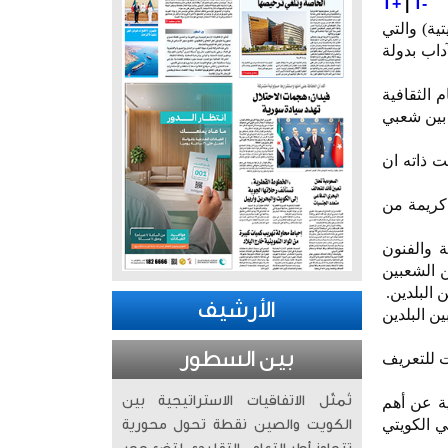
T+
|
T-
ية) والتي
داب بدولة
 الثقافية
 بين شعبي
 ذاته ان
 كريمة من
 والفنون
ن الشعبين
 البلدين.
الأرشيف
ن البلدين
بين السطور
متنوعة جاءت للتعريف
تُمثّل الاتفاقيات الاستراتيجية بين
ة عن أهم
 الكويتي
الكويت والصين نقطة تحول محورية