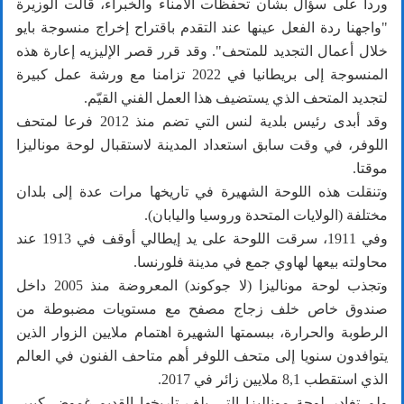
وردا على سؤال بشأن تحفظات الأمناء والخبراء، قالت الوزيرة
"واجهنا ردة الفعل عينها عند التقدم باقتراح إخراج منسوجة بايو
خلال أعمال التجديد للمتحف". وقد قرر قصر الإليزيه إعارة هذه
المنسوجة إلى بريطانيا في 2022 تزامنا مع ورشة عمل كبيرة
لتجديد المتحف الذي يستضيف هذا العمل الفني القيّم.
وقد أبدى رئيس بلدية لنس التي تضم منذ 2012 فرعا لمتحف
اللوفر، في وقت سابق استعداد المدينة لاستقبال لوحة موناليزا
موقتا.
وتنقلت هذه اللوحة الشهيرة في تاريخها مرات عدة إلى بلدان
مختلفة (الولايات المتحدة وروسيا واليابان).
وفي 1911، سرقت اللوحة على يد إيطالي أوقف في 1913 عند
محاولته بيعها لهاوي جمع في مدينة فلورنسا.
وتجذب لوحة موناليزا (لا جوكوند) المعروضة منذ 2005 داخل
صندوق خاص خلف زجاج مصفح مع مستويات مضبوطة من
الرطوبة والحرارة، ببسمتها الشهيرة اهتمام ملايين الزوار الذين
يتوافدون سنويا إلى متحف اللوفر أهم متاحف الفنون في العالم
الذي استقطب 8,1 ملايين زائر في 2017.
ولم تغادر لوحة موناليزا التي يلف تاريخها القديم غموض كبير،