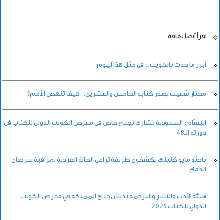
اقرأ أيضاً
ثقافة
أبرز ما حدث بالكويت.. في مثل هذا اليوم
مختار شعيب يصدر كتابه الخامس والعشرين.. كيف تنهض الأمم؟
البسّام: السعودية تشارك بجناح خاص في معرض الكويت الدولي للكتاب في
دورته الـ48
باحثو مايو كلينك يكشفون طريقة تراعي الحالة الفردية لمراقبة سرطان
الدماغ
هيئة الأدب والنشر والترجمة تدشّن جناح المملكة في معرض الكويت
الدولي للكتاب 2025