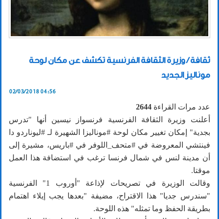
ثقافة / وزيرة الثقافة الفرنسية تكشف عن مكان لوحة
موناليز الجديد
02/03/2018 04:56
عدد مرات القراءة
2644
أعلنت وزيرة الثقافة الفرنسية فرنسواز نيسين أنها "تدرس
بجدية" إمكان تغيير مكان لوحة #موناليزا الشهيرة لـ #ليوناردو دا
فينتشي المعروضة في #متحف_اللوفر في #باريس، مشيرة إلى
أن مدينة لنس في شمال فرنسا ترغب في استضافة هذا العمل
موقتا.
وقالت الوزيرة في تصريحات لإذاعة "أوروب 1" الفرنسية
"سندرس جديا" هذا الاقتراح، مضيفة "بعدها يجب إيلاء اهتمام
بطريقة الحفظ وما تمثله" هذه اللوحة.