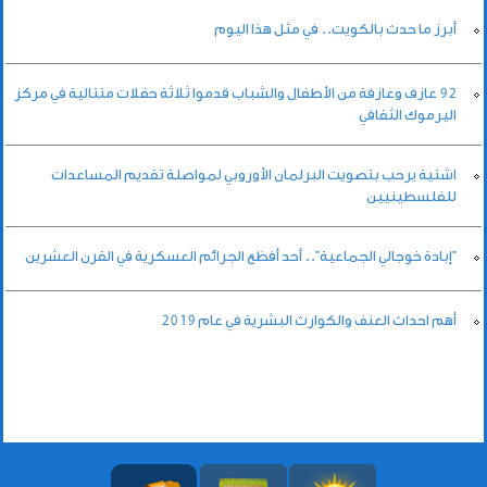
أبرز ما حدث بالكويت.. في مثل هذا اليوم
92 عازف وعازفة من الأطفال والشباب قدموا ثلاثة حفلات متتالية في مركز
اليرموك الثقافي
اشتية يرحب بتصويت البرلمان الأوروبي لمواصلة تقديم المساعدات
للفلسطينيين
"إبادة خوجالي الجماعية".. أحد أفظع الجرائم العسكرية في القرن العشرين
أهم احداث العنف والكوارث البشرية في عام 2019