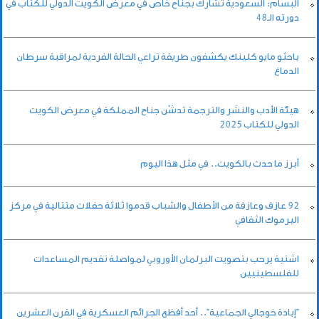
البسّام: السعودية تشارك بجناح خاص في معرض الكويت الدولي للكتاب في
دورته الـ48
باحثو مايو كلينك يكشفون طريقة تراعي الحالة الفردية لمراقبة سرطان
الدماغ
هيئة الأدب والنشر والترجمة تدشّن جناح المملكة في معرض الكويت
الدولي للكتاب 2025
أبرز ما حدث بالكويت.. في مثل هذا اليوم
92 عازف وعازفة من الأطفال والشباب قدموا ثلاثة حفلات متتالية في مركز
اليرموك الثقافي
اشتية يرحب بتصويت البرلمان الأوروبي لمواصلة تقديم المساعدات
للفلسطينيين
"إبادة خوجالي الجماعية".. أحد أفظع الجرائم العسكرية في القرن العشرين