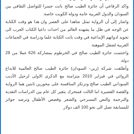
واكد الرفاعي أن جائزة الطيب صالح باتت جسرا للتواصل الثقافي بين
السودان والدول العربية عامة ودولة الكويت خاصة.
واشار إلى أن الرواية تمثل شاهدا على العصر وان هذا هو وقت الكتابة
عن الوجه في ظل ما يشهده العالم من احداث داعيا الكتاب العرب الى
تجويد ادواتهم الإبداعية في وقت باتت الكتابة علما ودراسة في الجماعات
الغربية لصقل الموهبة.
واختتمت جائزة الطيب صالح في الخرطوم بمشاركة 626 عملا من 28
دولة.
وأطلقت شركة (زين- السودان) جائزة الطيب صالح العالمية للابداع
الروائي في فبراير 2010 متزامنة مع الذكرى الاولى لرحيل الأديب
السوداني الطيب صالح وترتكز المنافسة على محورين ثابتين هما الرواية
والقصة القصيرة اما الثالث فمتحرك يتغير كل عام بين الدراسات النقدية
والترجمة والنص المسرحي والشعر وقصص الأطفال وترصد جوائز
للمسابقة تصل الى نحو 100 الف دولار.