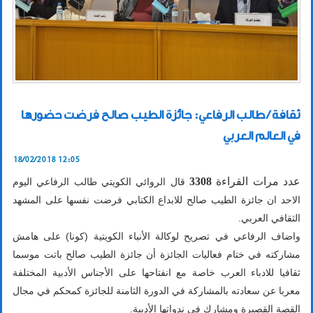
ثقافة / طالب الرفاعي: جائزة الطيب صالح فرضت حضورها
في العالم العربي
18/02/2018 12:05
عدد مرات القراءة
3308
قال الروائي الكويتي طالب الرفاعي اليوم
الاحد ان جائزة الطيب صالح للابداع الكتابي فرضت نفسها على المشهد
الثقافي العربي.
واضاف الرفاعي في تصريح لوكالة الأنباء الكويتية (كونا) على هامش
مشاركته في ختام فعاليات الجائزة أن جائزة الطيب صالح باتت موسما
ثقافيا للادباء العرب خاصة مع انفتاحها على الأجناس الأدبية المختلفة
معربا عن سعادته بالمشاركة في الدورة الثامنة للجائزة كمحكم في مجال
القصة القصيرة ومشارك في ندواتها الأدبية.